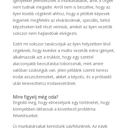
igényekkel jelentkeznek a munkavállalók, amit a cégek
nem tudnak megadni. Arról nem is beszélve, hogy az
ilyen kisebb cégeknél ahhoz, hogy a jelöltek képesek
legyenek megfelelni az elvárásoknak, speciális, belső
képzéseken kell részt venniük, amiket az ilyen vezetők
sokszor nem hajlandóak elvégezni.
Ezért mi sokszor tanácsoljuk az ilyen helyzetben lévő
cégeknek, hogy kivédve a multis vezetők extra igényeit,
alkalmazzák azt a trükköt, hogy egy szinttel
alacsonyabb beosztásba toboroznak, mint amire
valóban szükségük van. Jelen példánk szerint keress
irodai asszisztenseket, akiket a képzés, és a próbaidő
után kinevezhetsz irodavezetőnek.
Mire figyelj még oda?
Engedd meg, hogy elmeséljünk egy történetet, hogy
könnyebben láttassuk a következő probléma
felvetésünket.
Új munkatársakat kerestünk ügyfelünknek. Az egyik