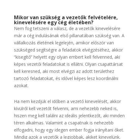
Mikor van szükség a vezetők felvételére,
kinevelésére egy cég életében?
Nem fog tetszeni a válasz, de a vezetők kinevelésére
már a cég indulásának első pillanatában szükség van. A
vállalkozás életének legelején, amikor először van
szükséged segítségre a feladatok elvégzéséhez, akkor
“kisegítő” helyett egy olyan embert kell felvenned, aki
képes vezetői feladatokat is ellátni. Olyan csapattársat
kell keresned, aki most elvégzi az adott területhez
tartozó feladatokat, és idővel képes lesz koordinálni
azokat.
Ha nem kezdjük el időben a vezető kinevelését, akkor
kívülről kell vezetőt felvenni, ami nehezebb neked is,
hiszen meg kell találni az ideális jelentkezőt, aki minden
téren alkalmas. Valamint a csapatnak is nehezebb
elfogadni, hogy egy idegen ember fogja irányítani őket.
Mindig azok a vezetők a legjobbak, akiket kinevelünk.