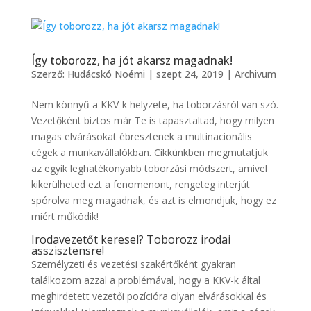
Így toborozz, ha jót akarsz magadnak!
Szerző:
Hudácskó Noémi
|
szept 24, 2019
|
Archivum
Nem könnyű a KKV-k helyzete, ha toborzásról van szó.
Vezetőként biztos már Te is tapasztaltad, hogy milyen
magas elvárásokat ébresztenek a multinacionális
cégek a munkavállalókban. Cikkünkben megmutatjuk
az egyik leghatékonyabb toborzási módszert, amivel
kikerülheted ezt a fenomenont, rengeteg interjút
spórolva meg magadnak, és azt is elmondjuk, hogy ez
miért működik!
Irodavezetőt keresel? Toborozz irodai
asszisztensre!
Személyzeti és vezetési szakértőként gyakran
találkozom azzal a problémával, hogy a KKV-k által
meghirdetett vezetői pozícióra olyan elvárásokkal és