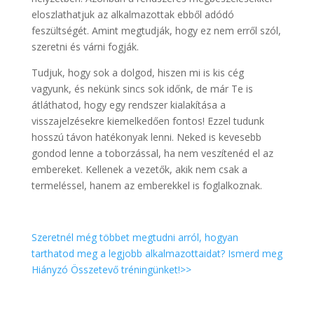
eloszlathatjuk az alkalmazottak ebből adódó
feszültségét. Amint megtudják, hogy ez nem erről szól,
szeretni és várni fogják.
Tudjuk, hogy sok a dolgod, hiszen mi is kis cég
vagyunk, és nekünk sincs sok időnk, de már Te is
átláthatod, hogy egy rendszer kialakítása a
visszajelzésekre kiemelkedően fontos! Ezzel tudunk
hosszú távon hatékonyak lenni. Neked is kevesebb
gondod lenne a toborzással, ha nem veszítenéd el az
embereket. Kellenek a vezetők, akik nem csak a
termeléssel, hanem az emberekkel is foglalkoznak.
Szeretnél még többet megtudni arról, hogyan
tarthatod meg a legjobb alkalmazottaidat? Ismerd meg
Hiányzó Összetevő tréningünket!>>