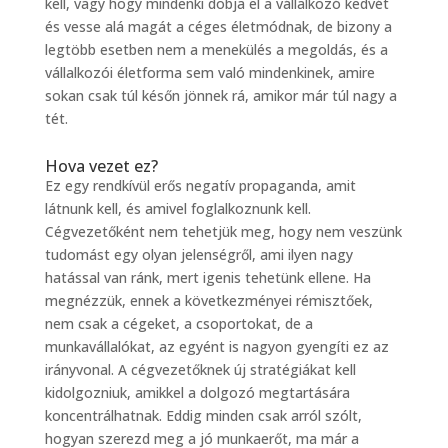
kell, vagy hogy mindenki dobja el a vállalkozó kedvét
és vesse alá magát a céges életmódnak, de bizony a
legtöbb esetben nem a menekülés a megoldás, és a
vállalkozói életforma sem való mindenkinek, amire
sokan csak túl későn jönnek rá, amikor már túl nagy a
tét.
Hova vezet ez?
Ez egy rendkívül erős negatív propaganda, amit
látnunk kell, és amivel foglalkoznunk kell.
Cégvezetőként nem tehetjük meg, hogy nem veszünk
tudomást egy olyan jelenségről, ami ilyen nagy
hatással van ránk, mert igenis tehetünk ellene. Ha
megnézzük, ennek a következményei rémisztőek,
nem csak a cégeket, a csoportokat, de a
munkavállalókat, az egyént is nagyon gyengíti ez az
irányvonal. A cégvezetőknek új stratégiákat kell
kidolgozniuk, amikkel a dolgozó megtartására
koncentrálhatnak. Eddig minden csak arról szólt,
hogyan szerezd meg a jó munkaerőt, ma már a