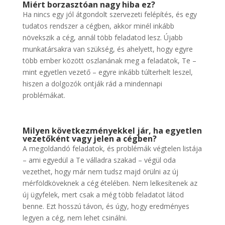
Miért borzasztóan nagy hiba ez?
Ha nincs egy jól átgondolt szervezeti felépítés, és egy
tudatos rendszer a cégben, akkor minél inkább
növekszik a cég, annál több feladatod lesz. Újabb
munkatársakra van szükség, és ahelyett, hogy egyre
több ember között oszlanának meg a feladatok, Te –
mint egyetlen vezető – egyre inkább túlterhelt leszel,
hiszen a dolgozók ontják rád a mindennapi
problémákat.
Milyen következményekkel jár, ha egyetlen
vezetőként vagy jelen a cégben?
A megoldandó feladatok, és problémák végtelen listája
– ami egyedül a Te válladra szakad – végül oda
vezethet, hogy már nem tudsz majd örülni az új
mérföldköveknek a cég ételében. Nem lelkesítenek az
új ügyfelek, mert csak a még több feladatot látod
benne. Ezt hosszú távon, és úgy, hogy eredményes
legyen a cég, nem lehet csinálni.