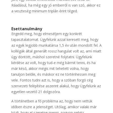
Ráadásul, ha még egy jó emberről is van szó, akkor ez
a veszteség minimum triplán érint téged.
Esettanulmány
Engedd meg, hogy elmeséljem egy konkrét
tapasztalatomat. Ügyfelünk azzal keresett meg, hogy
az egyik legjobb munkatársa 1,5 év után mondott fel. A
kollégák által generált rossz hangulat volt az, ami miatt
úgy döntött, máshol szeretné folytatni. Ügyfelünk
kérdése az volt, hogy tud-e még bármit tenni, és ha
már késő, akkor mégis mit tehetett volna, hogy
tanuljon belőle, és máskor ez ne történhessen meg
vele.
Fontos tudni azt is, hogy a szóban forgó cég
szervezeti felépítése aszerint alakul, hogy Ügyfelünk az
egyetlen vezető 21 dolgozóra.
A történetben a fő probléma az, hogy nem vettük
időben észre a jelenséget. Utólag, amikor valaki már
közli, hogy el szeretne menni, nagyon nehéz