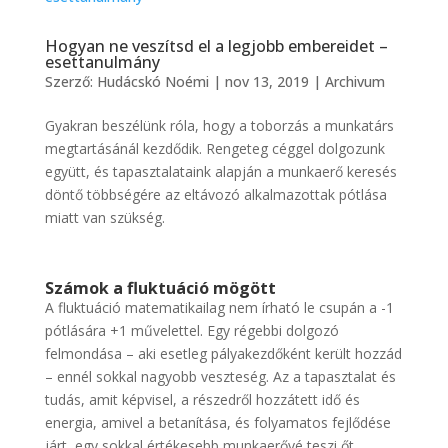
Hogyan ne veszítsd el a legjobb embereidet –
esettanulmány
Szerző:
Hudácskó Noémi
|
nov 13, 2019
|
Archivum
Gyakran beszélünk róla, hogy a toborzás a munkatárs
megtartásánál kezdődik. Rengeteg céggel dolgozunk
együtt, és tapasztalataink alapján a munkaerő keresés
döntő többségére az eltávozó alkalmazottak pótlása
miatt van szükség.
Számok a fluktuáció mögött
A fluktuáció matematikailag nem írható le csupán a -1
pótlására +1 művelettel. Egy régebbi dolgozó
felmondása – aki esetleg pályakezdőként került hozzád
– ennél sokkal nagyobb veszteség. Az a tapasztalat és
tudás, amit képvisel, a részedről hozzátett idő és
energia, amivel a betanítása, és folyamatos fejlődése
járt, egy sokkal értékesebb munkaerővé teszi őt.