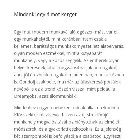
Mindenki egy álmot kerget
Egy mai, modern munkavállaló egészen mást vár el
egy munkahelytől, mint korábban. Nem csak a
kellemes, barátságos munkakörnyezet lett alapelvárás,
olyan modern eszmékkel, mint a kutyabarát
munkahely, vagy a közös reggelik. Az emberek olyan
helyet keresnek, ahol megvalósíthatják önmagukat,
ahol jól érezhetik magukat minden nap, munka közben
is. Gondolj csak bele, ma már az álláskereső portálok
nevéből is ez a trend köszön vissza, mint például a
Dreamjobs, azaz álommunkák.
Mindehhez nagyon nehezen tudnak alkalmazkodni a
KKV szektor résztvevői, hiszen az új struktúrájú
munkahely megvalósításához hiányoznak az elméleti
módszerek, és a gyakorlati eszközök is. Ez a jelenség
két szempontból is befolyásolja a csapatod. Egyrészt