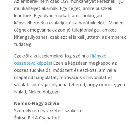
Az emberek nem csak EGY munkahelyet keresnek, JÓ
munkahelyet akarnak. Egy céget, amire büszkék
lehetnek. Egy olyan márkát, amit boldogan
képviselhetnek a családjuk és a barátaik előtt. Minden
cégnek megvannak azon jó tulajdonságai, amiket
kihangsúlyozhat, csak ezt el is kell juttatni az emberek
tudatáig.
Ezekről a kulcselemekről fog szólni a
Hiányzó
összetevő képzés!
Ezen a képzésen megkapod az
összes tudnivalót, módszert és eszközt, amivel a
csapatod hangulatát, motivációs színvonalát és
vállalati kultúráját olyanná teheted, hogy öröm legyen
Nálad, Neked dolgozni.
Nemes-Nagy Szilvia
Személyzeti és vezetési szakértő
Építsd Fel A Csapatod!