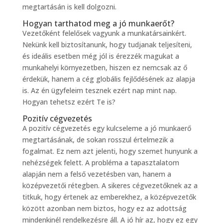
megtartásán is kell dolgozni.
Hogyan tarthatod meg a jó munkaerőt?
Vezetőként felelősek vagyunk a munkatársainkért.
Nekünk kell biztosítanunk, hogy tudjanak teljesíteni,
és ideális esetben még jól is érezzék magukat a
munkahelyi környezetben, hiszen ez nemcsak az ő
érdekük, hanem a cég globális fejlődésének az alapja
is. Az én ügyfeleim tesznek ezért nap mint nap.
Hogyan tehetsz ezért Te is?
Pozitív cégvezetés
A pozitív cégvezetés egy kulcseleme a jó munkaerő
megtartásának, de sokan rosszul értelmezik a
fogalmat. Ez nem azt jelenti, hogy szemet hunyunk a
nehézségek felett. A probléma a tapasztalatom
alapján nem a felső vezetésben van, hanem a
középvezetői rétegben. A sikeres cégvezetőknek az a
titkuk, hogy értenek az emberekhez, a középvezetők
között azonban nem biztos, hogy ez az adottság
mindenkinél rendelkezésre áll. A jó hír az, hogy ez egy