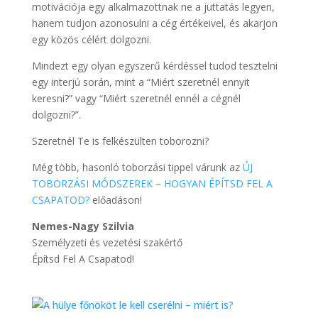
motivációja egy alkalmazottnak ne a juttatás legyen,
hanem tudjon azonosulni a cég értékeivel, és akarjon
egy közös célért dolgozni.
Mindezt egy olyan egyszerű kérdéssel tudod tesztelni
egy interjú során, mint a “Miért szeretnél ennyit
keresni?” vagy “Miért szeretnél ennél a cégnél
dolgozni?”.
Szeretnél Te is felkészülten toborozni?
Még több, hasonló toborzási tippel várunk az
ÚJ
TOBORZÁSI MÓDSZEREK − HOGYAN ÉPÍTSD FEL A
CSAPATOD?
előadáson!
Nemes-Nagy Szilvia
Személyzeti és vezetési szakértő
Építsd Fel A Csapatod!