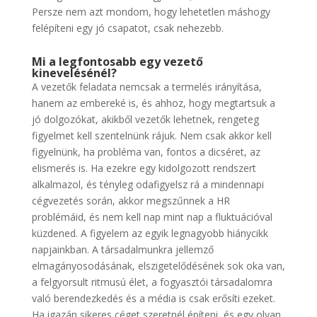
Persze nem azt mondom, hogy lehetetlen máshogy
felépíteni egy jó csapatot, csak nehezebb.
Mi a legfontosabb egy vezető
kinevelésénél?
A vezetők feladata nemcsak a termelés irányítása,
hanem az embereké is, és ahhoz, hogy megtartsuk a
jó dolgozókat, akikből vezetők lehetnek, rengeteg
figyelmet kell szentelnünk rájuk. Nem csak akkor kell
figyelnünk, ha probléma van, fontos a dicséret, az
elismerés is. Ha ezekre egy kidolgozott rendszert
alkalmazol, és tényleg odafigyelsz rá a mindennapi
cégvezetés során, akkor megszűnnek a HR
problémáid, és nem kell nap mint nap a fluktuációval
küzdened. A figyelem az egyik legnagyobb hiánycikk
napjainkban. A társadalmunkra jellemző
elmagányosodásának, elszigetelődésének sok oka van,
a felgyorsult ritmusú élet, a fogyasztói társadalomra
való berendezkedés és a média is csak erősíti ezeket.
Ha igazán sikeres céget szeretnél építeni, és egy olyan