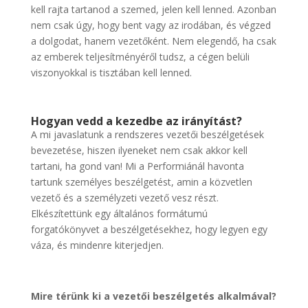
kell rajta tartanod a szemed, jelen kell lenned. Azonban
nem csak úgy, hogy bent vagy az irodában, és végzed
a dolgodat, hanem vezetőként. Nem elegendő, ha csak
az emberek teljesítményéről tudsz, a cégen belüli
viszonyokkal is tisztában kell lenned.
Hogyan vedd a kezedbe az irányítást?
A mi javaslatunk a rendszeres vezetői beszélgetések
bevezetése, hiszen ilyeneket nem csak akkor kell
tartani, ha gond van! Mi a Performiánál havonta
tartunk személyes beszélgetést, amin a közvetlen
vezető és a személyzeti vezető vesz részt.
Elkészítettünk egy általános formátumú
forgatókönyvet a beszélgetésekhez, hogy legyen egy
váza, és mindenre kiterjedjen.
Mire térünk ki a vezetői beszélgetés alkalmával?