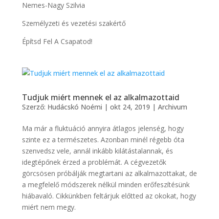
Nemes-Nagy Szilvia
Személyzeti és vezetési szakértő
Építsd Fel A Csapatod!
Tudjuk miért mennek el az alkalmazottaid
Szerző:
Hudácskó Noémi
|
okt 24, 2019
|
Archivum
Ma már a fluktuáció annyira átlagos jelenség, hogy
szinte ez a természetes. Azonban minél régebb óta
szenvedsz vele, annál inkább kilátástalannak, és
idegtépőnek érzed a problémát. A cégvezetők
görcsösen próbálják megtartani az alkalmazottakat, de
a megfelelő módszerek nélkül minden erőfeszítésünk
hiábavaló. Cikkünkben feltárjuk előtted az okokat, hogy
miért nem megy.