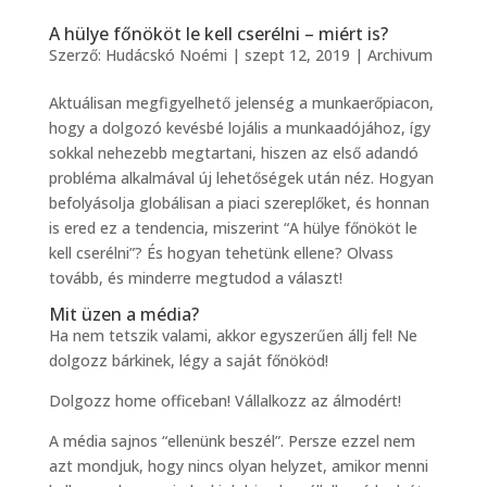
A hülye főnököt le kell cserélni – miért is?
Szerző:
Hudácskó Noémi
|
szept 12, 2019
|
Archivum
Aktuálisan megfigyelhető jelenség a munkaerőpiacon,
hogy a dolgozó kevésbé lojális a munkaadójához, így
sokkal nehezebb megtartani, hiszen az első adandó
probléma alkalmával új lehetőségek után néz. Hogyan
befolyásolja globálisan a piaci szereplőket, és honnan
is ered ez a tendencia, miszerint “A hülye főnököt le
kell cserélni”? És hogyan tehetünk ellene? Olvass
tovább, és minderre megtudod a választ!
Mit üzen a média?
Ha nem tetszik valami, akkor egyszerűen állj fel! Ne
dolgozz bárkinek, légy a saját főnököd!
Dolgozz home officeban! Vállalkozz az álmodért!
A média sajnos “ellenünk beszél”. Persze ezzel nem
azt mondjuk, hogy nincs olyan helyzet, amikor menni