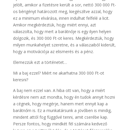
jelölt, amikor a fizetésre került a sor, nettó 300 000 Ft-
os bérigényt határozott meg, kiegészítve azzal, hogy
ez a minimum elvárása, innen indulhat felfelé a licit.
Amikor megkérdeztük, hogy miért ennyi, azt
válaszolta, hogy mert a barátnője is egy ilyen helyen
dolgozik, és 300 000 Ft-ot keres. Megkérdeztük, hogy
milyen munkahelyet szeretne, és a válaszaiból kiderült,
hogy a motivációja az elismerés és a pénz.
Elemezzük ezt a történetet…
Mi a baj ezzel? Miért ne akarhatna 300 000 Ft-ot
keresni?
A baj nem ezzel van. A hiba ott van, hogy a miért
kérdésre nem azt mondta, hogy én tudok annyit hozni
a cégnek, hogy megérje, hanem mert ennyit kap a
barátnőm is. Ez a munkatársunk a jövőben is mindig,
mindent attól fog függővé tenni, amit cserébe kap.
Persze fontos, hogy mindkét fél számára kedvező