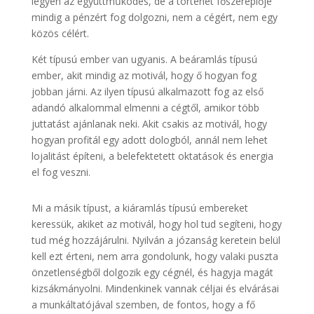
legyen az együttműködés, de a történet főszereplője
mindig a pénzért fog dolgozni, nem a cégért, nem egy
közös célért.
Két típusú ember van ugyanis. A beáramlás típusú
ember, akit mindig az motivál, hogy ő hogyan fog
jobban járni. Az ilyen típusú alkalmazott fog az első
adandó alkalommal elmenni a cégtől, amikor több
juttatást ajánlanak neki. Akit csakis az motivál, hogy
hogyan profitál egy adott dologból, annál nem lehet
lojalitást építeni, a belefektetett oktatások és energia
el fog veszni.
Mi a másik típust, a kiáramlás típusú embereket
keressük, akiket az motivál, hogy hol tud segíteni, hogy
tud még hozzájárulni. Nyilván a józanság keretein belül
kell ezt érteni, nem arra gondolunk, hogy valaki puszta
önzetlenségből dolgozik egy cégnél, és hagyja magát
kizsákmányolni. Mindenkinek vannak céljai és elvárásai
a munkáltatójával szemben, de fontos, hogy a fő