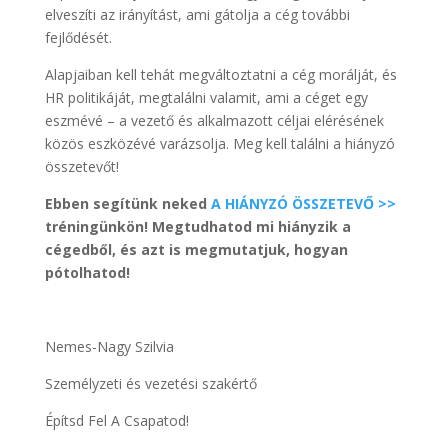
elveszíti az irányítást, ami gátolja a cég további
fejlődését.
Alapjaiban kell tehát megváltoztatni a cég morálját, és
HR politikáját, megtalálni valamit, ami a céget egy
eszmévé – a vezető és alkalmazott céljai elérésének
közös eszközévé varázsolja. Meg kell találni a hiányzó
összetevőt!
Ebben segítünk neked
A HIÁNYZÓ ÖSSZETEVŐ >>
tréningünkön! Megtudhatod mi hiányzik a
cégedből, és azt is megmutatjuk, hogyan
pótolhatod!
Nemes-Nagy Szilvia
Személyzeti és vezetési szakértő
Építsd Fel A Csapatod!