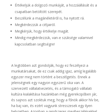
Értékeljük a dolgozó munkáját, a hozzáállását és a
csapatban betöltött szerepét.
Beszélünk a magánéletéről is, ha nyitott rá.
Megkérdezzük a céljairól.
Megkérjük, hogy értékelje magát.
Mindig megkérdezzük, van-e szüksége valamivel
kapcsolatban segítségre!
A legtöbben azt gondolják, hogy ez feszélyezi a
munkatársakat, de ez csak addig igaz, amíg legalább
egyszer meg nem történt a beszélgetés. Ennek a
jelenségnek egy nagyon egyszerű oka van. A
szervezett vállalatvezetés, és a támogató vállalati
kultúra kialakítása hazánkban még gyerekcipőben jár,
és sajnos azt szoktuk meg, hogy a főnök akkor hív be,
ha baj van, és ezért vagyunk stresszesek egy ilyen
helyzetben. Azonban a rendszeres megbeszélésekkel