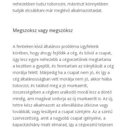
nehezebben tudsz toborozni, másrészt könnyebben
tudják elcsábítani már meglévő alkalmazottaidat.
Megszoksz vagy megszöksz
A fentieken kívül általános probléma ügyfeleink
körében, hogy ahogy fejlődik a cég, és bővül a csapat,
úgy lesz egyre nehezebb a cégvezetőnek megtartania
a kezében a gyeplőt, és fenntartani az irányítását a cég
morálja felett. Márpedig ha a csapat nem jó, és így a
cég általánosságban vett morálja nem jó, akkor hiába
toborzol, és találod meg a jó munkaerőt,
összességében a cégben uralkodó morál lesz a döntő
mindig, ami magával sodorja az új munkaerőt is. Az új,
tettre kész alkalmazott az ellenállásba ütközve vagy
továbbáll, vagy lesüllyed a csapat szintjére. Az a szintű
szervezettség, amit a nagyobb csapat igényelne, a
kapacitáshiány miatt elmarad, így a cégvezető teljesen