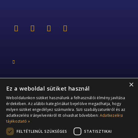
×
Ez a weboldal sütiket használ
Kapcsolat
Weboldalunkon sütiket használunk a felhasználói élmény javítása
érdekében. Az alábbi kategóriákat bejelölve megadhatja, hogy
+36 70 363 2178
milyen sütiket engedélyez számunkra. Süti szabályzatunkról és az
adatkezelési irányelveinkről itt olvashat bővebben:
Adatkezelési
info@performia.hu
tájékoztató »
FELTÉTLENÜL SZÜKSÉGES
STATISZTIKAI
2141 Csömör,