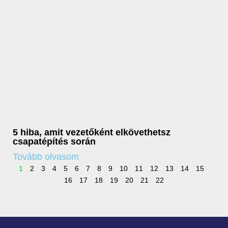
5 hiba, amit vezetőként elkövethetsz
csapatépítés során
Tovább olvasom
1
2
3
4
5
6
7
8
9
10
11
12
13
14
15
16
17
18
19
20
21
22