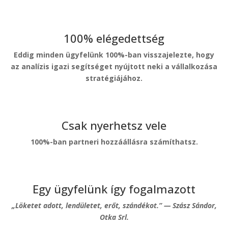
100% elégedettség
Eddig minden ügyfelünk 100%-ban visszajelezte, hogy
az analízis igazi segítséget nyújtott neki a vállalkozása
stratégiájához.
Csak nyerhetsz vele
100%-ban partneri hozzáállásra számíthatsz.
Egy ügyfelünk így fogalmazott
„Löketet adott, lendületet, erőt, szándékot.” — Szász Sándor,
Otka Srl.