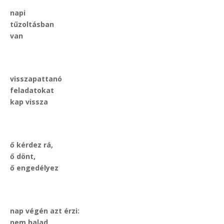
napi
tűzoltásban
van
visszapattanó
feladatokat
kap vissza
ő kérdez rá,
ő
dönt,
ő engedélyez
nap végén azt érzi:
nem halad,