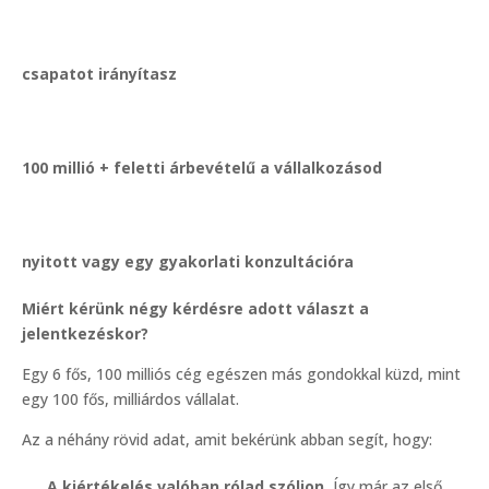
csapatot irányítasz
100 millió + feletti árbevételű a vállalkozásod
nyitott vagy egy gyakorlati konzultációra
Miért kérünk négy kérdésre adott választ a
jelentkezéskor?
Egy 6 fős, 100 milliós cég egészen más gondokkal küzd, mint
egy 100 fős, milliárdos vállalat.
Az a néhány rövid adat, amit bekérünk abban segít, hogy:
A kiértékelés valóban rólad szóljon.
Így már az első