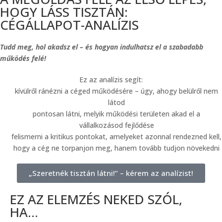
HOGY LÁSS TISZTÁN:
CÉGÁLLAPOT-ANALÍZIS
Tudd meg, hol akadsz el – és hogyan indulhatsz el a szabadabb
működés felé!
Ez az analízis segít:
kívülről ránézni a céged működésére – úgy, ahogy belülről nem
látod
pontosan látni, melyik működési területen akad el a
vállalkozásod fejlődése
felismerni a kritikus pontokat, amelyeket azonnal rendezned kell,
hogy a cég ne torpanjon meg, hanem tovább tudjon növekedni
„Szeretnék tisztán látni!” – kérem az analízist!
EZ AZ ELEMZÉS NEKED SZÓL,
HA...