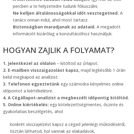
percben a te helyzetedre tudunk fókuszálni.
Ne kelljen általánosságokkal időt vesztegetned.
A
tanács onnan indul, ahol most tartasz.
Biztonságban maradjanak az adataid.
A megadott
információt kizárólag a konzultációhoz használjuk.
HOGYAN ZAJLIK A FOLYAMAT?
1. Jelentkezel az oldalon
– kitöltöd az űrlapot.
2. E-mailben visszaigazolást kapsz,
majd legkésőbb 1 órán
belül megkapod az analízist.
3. Telefonon egyeztetünk
egy számodra kényelmes online
időpontot a kiértékelésre.
4. A Cégállapot-analízist a megbeszélt időpontig kitöltöd.
5. Online kiértékelés:
egy kötelezettségmentes, őszinte és
gyakorlatias beszélgetés, ahol
konkrét visszajelzést kapsz a céged jelenlegi működéséről,
tisztán láthatod, hol vannak az elakadások,