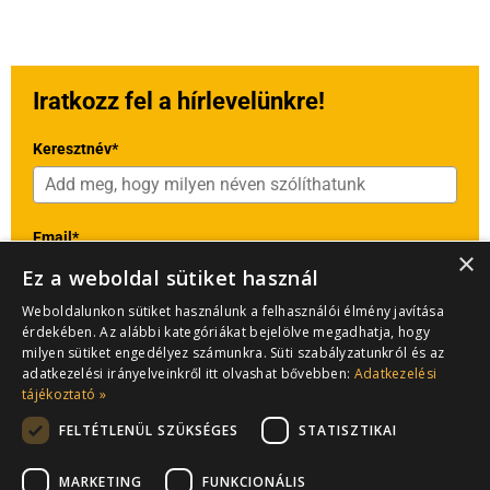
Iratkozz fel a hírlevelünkre!
Keresztnév*
Email*
×
Ez a weboldal sütiket használ
Weboldalunkon sütiket használunk a felhasználói élmény javítása
Válaszd ki a beosztásodat*
érdekében. Az alábbi kategóriákat bejelölve megadhatja, hogy
milyen sütiket engedélyez számunkra. Süti szabályzatunkról és az
adatkezelési irányelveinkről itt olvashat bővebben:
Adatkezelési
tájékoztató »
Az
adatkezelési tájékoztató
elfogadása:
FELTÉTLENÜL SZÜKSÉGES
STATISZTIKAI
Elfogadom az adatkezelési tájékoztatót*
MARKETING
FUNKCIONÁLIS