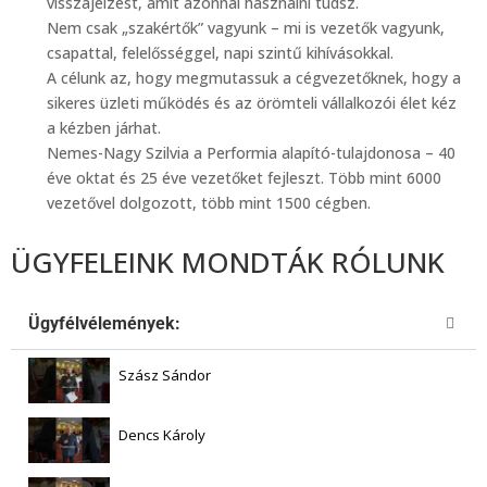
visszajelzést, amit azonnal használni tudsz.
Nem csak „szakértők” vagyunk – mi is vezetők vagyunk,
csapattal, felelősséggel, napi szintű kihívásokkal.
A célunk az, hogy megmutassuk a cégvezetőknek, hogy a
sikeres üzleti működés és az örömteli vállalkozói élet kéz
a kézben járhat.
Nemes-Nagy Szilvia a Performia alapító-tulajdonosa – 40
éve oktat és 25 éve vezetőket fejleszt. Több mint 6000
vezetővel dolgozott, több mint 1500 cégben.
ÜGYFELEINK MONDTÁK RÓLUNK
Ügyfélvélemények:
Szász Sándor
Dencs Károly