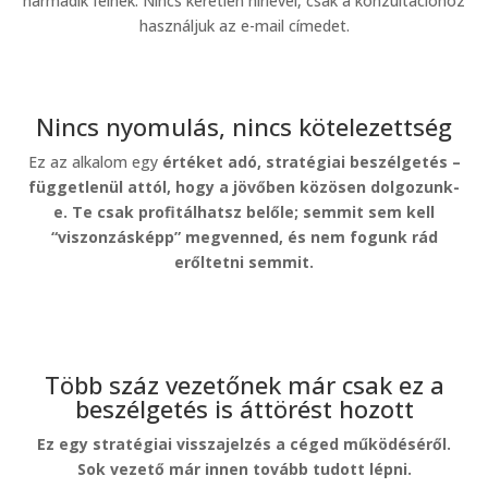
harmadik félnek. Nincs kéretlen hírlevél, csak a konzultációhoz
használjuk az e-mail címedet.
Nincs nyomulás, nincs kötelezettség
Ez az alkalom egy
értéket adó, stratégiai beszélgetés
–
függetlenül attól, hogy a jövőben közösen dolgozunk-
e. Te csak profitálhatsz belőle; semmit sem kell
“viszonzásképp” megvenned, és nem fogunk rád
erőltetni semmit.
Több száz vezetőnek már csak ez a
beszélgetés is áttörést hozott
Ez egy stratégiai visszajelzés a céged működéséről.
Sok vezető már innen tovább tudott lépni.