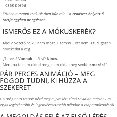
csak pörög
Közben a csapat csak részben húz vele –
a rendszer helyett ő
tartja egyben az egészet
.
ISMERŐS EZ A MÓKUSKERÉK?
Ahol a vezető nélkül nem mozdul semmi… ott nem is tud igazán
növekedni a cég.
„Tervek?
Vannak.
Idő rá?
Nincs.
Mert, ha te nem oldod meg, nem oldja meg senki.
Ismerős?
”
PÁR PERCES ANIMÁCIÓ – MEG
FOGOD TUDNI, KI HÚZZA A
SZEKERET
Ha még nem tetted:
nézd meg a „Szekér” című rövid animációt – az
egyik legérthetőbb és legemlékezetesebb példánk a csapatműködésről.
A MEGOLDÁS FELÉ AZ ELSŐ LÉPÉS,