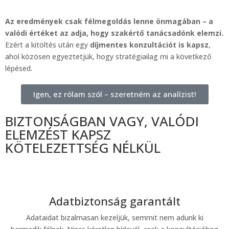
Az eredmények csak félmegoldás lenne önmagában – a
valódi értéket az adja, hogy szakértő tanácsadónk elemzi.
Ezért a kitöltés után egy
díjmentes konzultációt is kapsz
,
ahol közösen egyeztetjük, hogy stratégiailag mi a következő
lépésed.
Igen, ez rólam szól – szeretném az analízist!
BIZTONSÁGBAN VAGY, VALÓDI
ELEMZÉST KAPSZ
KÖTELEZETTSÉG NÉLKÜL
Adatbiztonság garantált
Adataidat bizalmasan kezeljük, semmit nem adunk ki