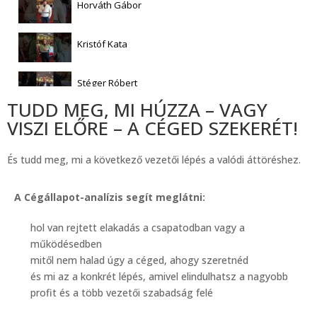
Horváth Gábor
Kristóf Kata
Stéger Róbert
TUDD MEG, MI HÚZZA – VAGY
Milassin Sára
VISZI ELŐRE – A CÉGED SZEKERÉT!
És tudd meg, mi a következő vezetői lépés a valódi áttöréshez.
Nagy Kornél
A Cégállapot-analízis segít meglátni:
Dr. Eged Bertalan
hol van rejtett elakadás a csapatodban vagy a
Mészáros Zoltán
működésedben
mitől nem halad úgy a céged, ahogy szeretnéd
és mi az a konkrét lépés, amivel elindulhatsz a nagyobb
Szabó László
profit és a több vezetői szabadság felé