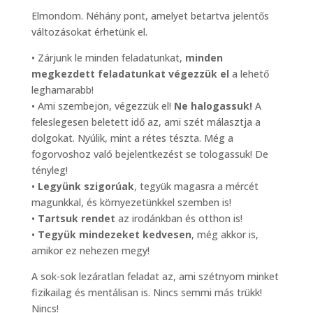
Elmondom. Néhány pont, amelyet betartva jelentős
változásokat érhetünk el.
• Zárjunk le minden feladatunkat,
minden
megkezdett feladatunkat végezzük el
a lehető
leghamarabb!
• Ami szembejön, végezzük el!
Ne halogassuk!
A
feleslegesen beletett idő az, ami szét málasztja a
dolgokat. Nyúlik, mint a rétes tészta. Még a
fogorvoshoz való bejelentkezést se tologassuk! De
tényleg!
•
Legyünk szigorúak
, tegyük magasra a mércét
magunkkal, és környezetünkkel szemben is!
•
Tartsuk rendet
az irodánkban és otthon is!
•
Tegyük mindezeket kedvesen
, még akkor is,
amikor ez nehezen megy!
A sok-sok lezáratlan feladat az, ami szétnyom minket
fizikailag és mentálisan is. Nincs semmi más trükk!
Nincs!