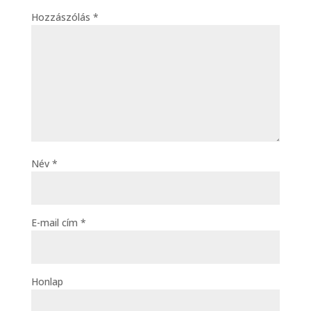
Hozzászólás
*
Név
*
E-mail cím
*
Honlap