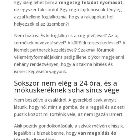
Egy ideig lehet bírni a
rengeteg feladat nyomását
,
de egyszer túlcsordul. Egy cégtulajdonosnak tényleg
azzal kellene foglalkoznia, hogy a raklapokat hol
helyezzék el az üzemben?!
Nem biztos. És ki foglalkozik a cég jövőjével? Az új
termékek bevezetésével? A külföldi terjeszkedéssel? A
kiemelt partnerek kezelésével? Szakmai fórumok
véleményformálójaként pedig illene olykor megjelenni
néhány rendezvényen, hogy a szakma hiteles és
ismert képviselői vagyunk.
Sokszor nem elég a 24 óra, és a
mókuskeréknek soha sincs vége
Nem beszélve a családról. A gyerekből csak annyit
látunk, hogy nő, mint a gomba, de a reggeli és az esti
puszik között mi történik vele, az nem igazán ismert.
Akik pozitív gondolkodásúak, a szívük mélyén elhiszik,
legalább is bíznak benne, hogy
van megoldás és