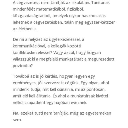
A cégvezetést nem tanítják az iskolában. Tanítanak
mindenfélét matematikából, fizikából,
közgazdaságtanból, amelyek olykor hasznosak is
lehetnek a cégvezetésben, talán még egyszer-kétszer
az életben is.
De mi a helyzet az ügyfélkezeléssel, a
kommunikációval, a kollegák közötti
konfliktuskezeléssel? Vagy azzal, hogy hogyan
válasszuk ki a megfelelő munkatársat a megüresedett
pozícióba?
Továbbá az is jó kérdés, hogyan legyen egy
eredményes, jól szervezett cégünk. Egy olyan, ahol
mindenki tudja, mit kell csinálnia, mi az pontosan,
amit elő kell állítania. És ahol a munkatársak kivétel
nélkül csapatként egy hajóban eveznek.
Na, ezeket tutti nem tanítják, még az egyetemeken
sem.