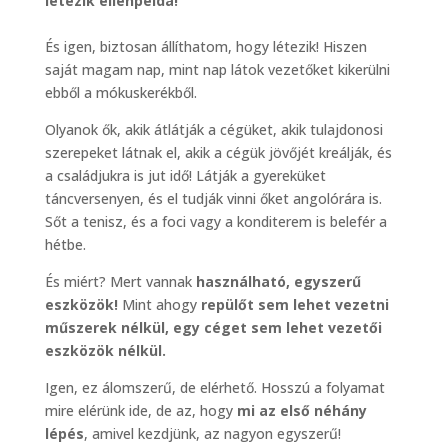
létezik ellenpélda!
És igen, biztosan állíthatom, hogy létezik! Hiszen
saját magam nap, mint nap látok vezetőket kikerülni
ebből a mókuskerékből.
Olyanok ők, akik átlátják a cégüket, akik tulajdonosi
szerepeket látnak el, akik a cégük jövőjét kreálják, és
a családjukra is jut idő! Látják a gyereküket
táncversenyen, és el tudják vinni őket angolórára is.
Sőt a tenisz, és a foci vagy a konditerem is belefér a
hétbe.
És miért? Mert vannak
használható, egyszerű
eszközök!
Mint ahogy
repülőt sem lehet vezetni
műszerek nélkül, egy céget sem lehet vezetői
eszközök nélkül.
Igen, ez álomszerű, de elérhető. Hosszú a folyamat
mire elérünk ide, de az, hogy
mi az első néhány
lépés
, amivel kezdjünk, az nagyon egyszerű!