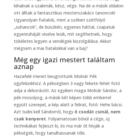
kihalnak a szakmák, kész, vége. Na de a másik oldalon
ott álltak a fantasztikus mesterszakács tanoncok!
Ugyanolyan fiatalok, mint a széken szétfolyó
„suhancok”, de büszkén, egyenes háttal, csapatuk
egyenruháját viselve lesik, mit segíthetnek, hogy
tökéletes legyen a vendégek kiszolgálása. Akkor
mégsem a mai fiatalokkal van a baj?
Még egy igazi mestert találtam
aznap
Hazafelé menet beugrottunk Molnár Pék
ügyfelünkhöz. A pékségben 3 nagy fekete-fehér fotó
adja a dekorációt. Az egyiken maga Molnár Sándor, a
pék mosolyog, a másik két képen több emberrel
együtt szerepel, a kép alatt a felirat, fotó: Hehe bácsi.
Azt tudni kell Sándorról, hogy
ő csodát csinál, nem
csak kenyeret
. Folyamatosan bővül a cége, új
technikákat fejleszt ki, és ma már őt hívják a
pékségek, hogy tanulhassanak tőle.