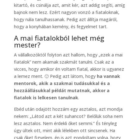
kitartó, és csinálja azt, amit kér, azt addig segíti, amíg
bajnok nem lesz. Ezért nagyon vonzó a fiataloknak,
hogy nála tanulhassanak. Pedig azt állítja magáról,
hogy a konyhában kemény, és fegyelmet tart.
A mai fiatalokból lehet még
mester?
A vállalkozóktól folyton azt hallom, hogy „ezek a mai
fiatalok” nem akarnak szakmát tanulni. Csak az a
vicces, hogy amikor én voltam fiatal, akkor is ugyanez
a lemez ment. 🙂 Pedig azt látom, hogy
ha vannak
mentorok, akik a szakmai tudásukkal és a
hozzáállásukkal példát mutatnak, akkor a
fiatalok is lelkesen tanulnak
.
Ebéd után odajött hozzám egy asztalos, azt mondja
nekem: „Látod azt a két suhancot? Belőlük soha nem
lesz asztalos. Nem érdekli őket semmi.” És tényleg
úgy ültek ott, mint akik lélekben ott sincsenek. Ha
csak őket figyelem, én is azt gondoltam volna, hogy