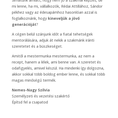
Sírhatunk amiatt, hogy nem jó a szakmai képzés, de
mi lenne, ha mi, vállalkozók, Rédai Attillához, Sándor
pékhez vagy az édesapámhoz hasonlóan azzal is
foglalkoznánk, hogy
kineveljük a jövő
generációját
?
A cégen belül szánjunk időt a fiatal tehetségek
mentorálására, adjuk át nekik a szakmánk iránti
szeretetet és a büszkeséget.
Amitől a mestermunka mestermunka, az nem a
recept, hanem a lélek, ami benne van. A szeretet és
odafigyelés, amivel készül. Ha mindenki így dolgozna,
akkor sokkal több boldog ember lenne, és sokkal több
magas minőségű termék.
Nemes-Nagy Szilvia
Személyzeti és vezetési szakértő
Építsd fel a csapatod