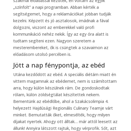
szakmai előadással kezdték, én voltam az egyik
„színfolt” a napi programban. Abban kérték a
segítségemet, hogy a reklamációkat jobban tudják
kezelni. Képzett és jó asztalosok, imádnak a fával
dolgozni, viszont az emberekkel való profi
kommunikáció nehéz nekik. Így az egy óra alatt is
tudtam segíteni ezen. Nagyon szeretem a
mesterembereket, ők is csüngtek a szavaimon az
előadásom utolsó percében is.
Jött a nap fénypontja, az ebéd
Utána kezdődött az ebéd. A speciális diétám miatt én
vittem magamnak az ebédemet, nem is számítottam
arra, hogy külön készülnek rám. De gondoskodtak
rólam, külön zöldségtálat készítettek nekem.
Bementünk az ebédlőbe, ahol a Szakácsolimpia 4.
helyezett Hajdúsági Regionális Culinary Teamje várt
minket. Bemutatták őket, elmesélték, hogy milyen
díjakat nyertek. Ahogy ott álltak… már attól leesett az
állunk! Annyira látszott rajtuk, hogy vérprofik. Sőt, azt