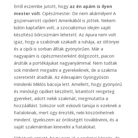
Erről eszembe jutott, hogy
az én apám is ilyen
mester volt
. Cipészmester. De nem akármilyen! A
gojzervarrott cipőiért Amerikából is jöttek. Nekem
külön kaptafám volt, a szocializmus idején saját
készítésű bőrcsizmám lehetett. Az Apura nem volt
igaz, hogy a szabónak szakadt a ruhája, az öltönyei
és a cipői is sorban álltak gyönyörűen. Már a
nagyapám is cipészmesterként dolgozott, piacon
árulták a portékájukat nagyanyámmal. Nem tudtak
sok mindent megadni a gyerekeiknek, de a szakma
szeretetét átadták. Az édesapám Gyöngyösön
mindenki Miklós bácsija lett. Amellett, hogy gyönyörű
és minőségi cipőket készített, kitanított rengeteg
gyereket, adott nekik szakmát, megmutatta a
hozzáállást. Sokszor volt esküvői tanúja is ezeknek a
fiataloknak, mert úgy érezték, neki köszönhetnek
mindent. Igyekszem az örökségét továbbvinni, és a
saját szakmámban kinevelni a fiatalokat.