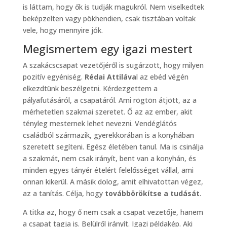
is láttam, hogy ők is tudják magukról. Nem viselkedtek
beképzelten vagy pökhendien, csak tisztában voltak
vele, hogy mennyire jók.
Megismertem egy igazi mestert
A szakácscsapat vezetőjéről is sugárzott, hogy milyen
pozitív egyéniség.
Rédai Attiláva
l az ebéd végén
elkezdtünk beszélgetni. Kérdezgettem a
pályafutásáról, a csapatáról. Ami rögtön átjött, az a
mérhetetlen szakmai szeretet. Ő az az ember, akit
tényleg mesternek lehet nevezni. Vendéglátós
családból származik, gyerekkorában is a konyhában
szeretett segíteni. Egész életében tanul. Ma is csinálja
a szakmát, nem csak irányít, bent van a konyhán, és
minden egyes tányér ételért felelősséget vállal, ami
onnan kikerül. A másik dolog, amit elhivatottan végez,
az a tanítás. Célja, hogy
továbbörökítse a tudását
.
A titka az, hogy ő nem csak a csapat vezetője, hanem
a csapat tagja is. Belülről irányít. Igazi példakép. Aki