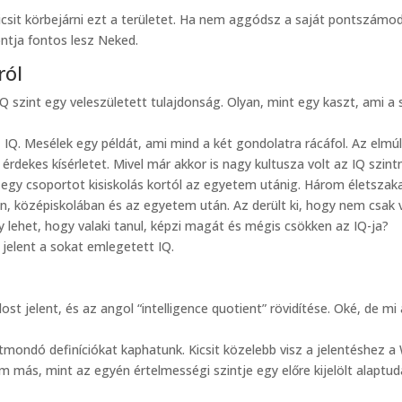
kicsit körbejárni ezt a területet. Ha nem aggódsz a saját pontszámo
ntja fontos lesz Neked.
ról
 szint egy veleszületett tulajdonság. Olyan, mint egy kaszt, ami a 
z IQ. Mesélek egy példát, ami mind a két gondolatra rácáfol. Az elmúl
ekes kísérletet. Mivel már akkor is nagy kultusza volt az IQ szint
 egy csoportot kisiskolás kortól az egyetem utánig. Három életsza
an, középiskolában és az egyetem után. Az derült ki, hogy nem csak 
 lehet, hogy valaki tanul, képzi magát és mégis csökken az IQ-ja?
 jelent a sokat emlegetett IQ.
ost jelent, és az angol “intelligence quotient” rövidítése. Oké, de mi
ondó definíciókat kaphatunk. Kicsit közelebb visz a jelentéshez a 
m más, mint az egyén értelmességi szintje egy előre kijelölt alaptu