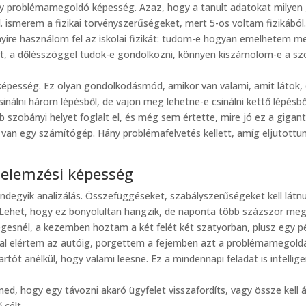
ogy problémamegoldó képesség. Azaz, hogy a tanult adatokat milyen
l. ismerem a fizikai törvényszerűségeket, mert 5-ös voltam fizikából
yire használom fel az iskolai fizikát: tudom-e hogyan emelhetem m
et, a dőlésszöggel tudok-e gondolkozni, könnyen kiszámolom-e a s
képesség. Ez olyan gondolkodásmód, amikor van valami, amit látok,
nálni három lépésből, de vajon meg lehetne-e csinálni kettő lépésbő
 szobányi helyet foglalt el, és még sem értette, mire jó ez a gigan
van egy számítógép. Hány problémafelvetés kellett, amíg eljutottunk
a elemzési képesség
ndegyik analizálás. Összefüggéseket, szabályszerűségeket kell látn
Lehet, hogy ez bonyolultan hangzik, de naponta több százszor megc
égesnél, a kezemben hoztam a két felét két szatyorban, plusz egy p
kkal elértem az autóig, pörgettem a fejemben azt a problémamegoldá
ót anélkül, hogy valami leesne. Ez a mindennapi feladat is intellige
rned, hogy egy távozni akaró ügyfelet visszafordíts, vagy össze kell á
 célt.