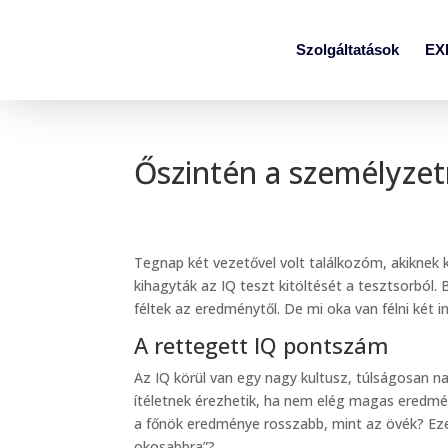
Szolgáltatások
EX
Őszintén a személyzetr
Tegnap két vezetővel volt találkozóm, akiknek 
kihagyták az IQ teszt kitöltését a tesztsorból
féltek az eredménytől. De mi oka van félni két 
A rettegett IQ pontszám
Az IQ körül van egy nagy kultusz, túlságosan na
ítéletnek érezhetik, ha nem elég magas eredmény
a főnök eredménye rosszabb, mint az övék? Ezen
okosabbra”?