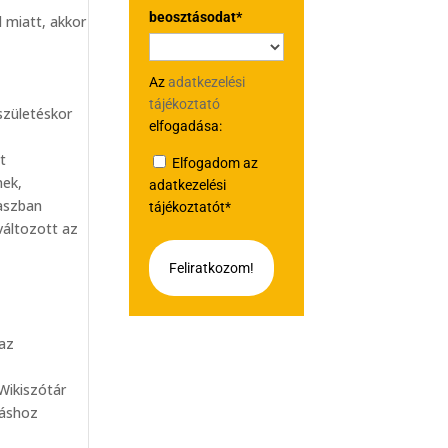
beosztásodat*
d miatt, akkor
Az
adatkezelési
tájékoztató
születéskor
elfogadása:
t
Elfogadom az
nek,
adatkezelési
kaszban
tájékoztatót*
változott az
Feliratkozom!
 az
Wikiszótár
dáshoz