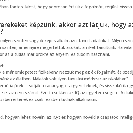
óban fontos. Most, hogy pontosan értjük a fogalmát, térjünk vissza
erekeket képzünk, akkor azt látjuk, hogy a
Q?
milyen szinten vagyok képes alkalmazni tanult adatokat. Milyen szi
 szinten, amennyire megértettük azokat, amiket tanultunk. Ha val
kor az a tudás már örökre az enyém, és tudom használni.
ve.
k a már emlegetett fizikában? Nézzük meg az ék fogalmát, és szed
ánk az életben. Nálatok volt ilyen tanulási módszer az iskolában?
emóriajáték. Leadják a tananyagot a gyerekeknek, és visszakérik u
te-e, az nem számít. Ezért csökken az IQ az egyetem végére. A diák
részben értenek és csak részben tudnak alkalmazni.
d, hogyan lehet növelni az IQ-t és hogyan növeld a csapatod intellig