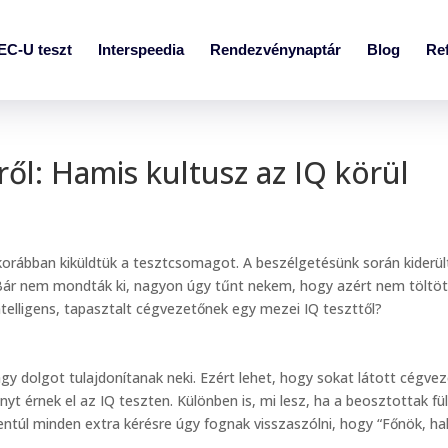
EC-U teszt
Interspeedia
Rendezvénynaptár
Blog
Re
ől: Hamis kultusz az IQ körül
korábban kiküldtük a tesztcsomagot. A beszélgetésünk során kiderül
. Bár nem mondták ki, nagyon úgy tűnt nekem, hogy azért nem töltöt
intelligens, tapasztalt cégvezetőnek egy mezei IQ teszttől?
gy dolgot tulajdonítanak neki. Ezért lehet, hogy sokat látott cégvez
t érnek el az IQ teszten. Különben is, mi lesz, ha a beosztottak fü
túl minden extra kérésre úgy fognak visszaszólni, hogy “Főnök, ha