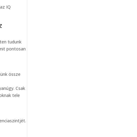
 az IQ
z
nten tudunk
amit pontosan
jünk össze
gyanúgy. Csak
oknak tele
enciaszintjét.