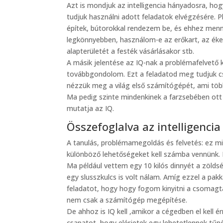
Azt is mondjuk az intelligencia hányadosra, h
tudjuk használni adott feladatok elvégzésére. P
építek, bútorokkal rendezem be, és ehhez menn
legkönnyebben, használom-e az erőkart, az ék
alapterületét a festék vásárlásakor stb.
A másik jelentése az IQ-nak a problémafelvető 
továbbgondolom. Ezt a feladatod meg tudjuk csi
nézzük meg a világ első számítógépét, ami több
Ma pedig szinte mindenkinek a farzsebében ott 
mutatja az IQ.
Összefoglalva az intelligenci
A tanulás, problémamegoldás és felvetés: ez mi
különböző lehetőségeket kell számba vennünk. 
Ma például vettem egy 10 kilós dinnyét a zölds
egy slusszkulcs is volt nálam. Amíg ezzel a pa
feladatot, hogy hogy fogom kinyitni a csomagtart
nem csak a számítógép megépítése.
De ahhoz is IQ kell ,amikor a cégedben el kell é
csapatot, hogy elérjetek egy lehetetlennek tűnő