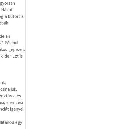
 gyorsan
. Házat
eg a bútort a
zobák
 de én
l? Például
tikus gépezet.
 ide? Ezt is
unk,
sináljuk.
énztárca és
si, elemzési
nciát igényel,
llítanod egy