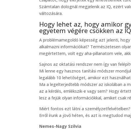
Számtalan dolognál megjelenik az IQ, ezért val
változására.
Hogy lehet az, hogy amikor gy
egyetem végére csökken az I
A problémamegoldó képesség azt jelenti, hogy 
alkalmazni információkat? Természetesen olyan
megértettem, volt egy aha-pillanatom vele, ak
Sajnos az oktatási rendszer nem így van felépít
Mi lenne egy hasznos tanítási módszer mondju
legalább 10 lehetőséget, amikor ezt használhatn
Ma a legelterjedtebb módszer az iskolában a m
az a kérdés, emlékszik-e vagy sem? Hogy értet
lesz a fejük olyan információkkal, amiket csak 
Miért fontos ezt látni a személyzetfelvételben?
Erről írunk a jövő héten, és azt is megtudod maj
Nemes-Nagy Szilvia