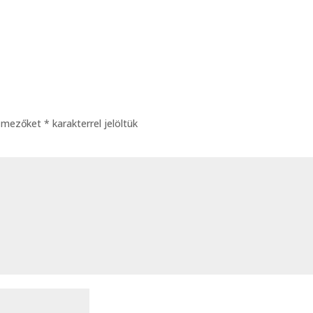
ő mezőket
*
karakterrel jelöltük