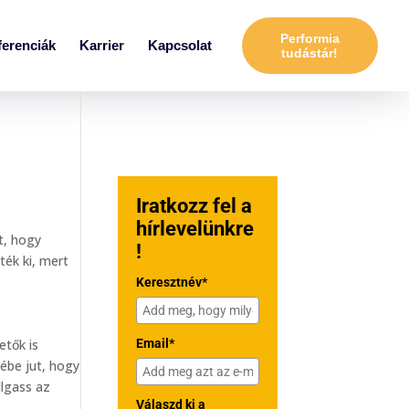
Performia
ferenciák
Karrier
Kapcsolat
tudástár!
Iratkozz fel a
hírlevelünkre
t, hogy
!
ték ki, mert
Keresztnév*
etők is
Email*
lébe jut, hogy
llgass az
Válaszd ki a