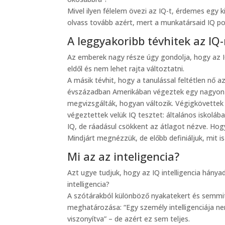
Mivel ilyen félelem övezi az IQ-t, érdemes egy 
olvass tovább azért, mert a munkatársaid IQ po
A leggyakoribb tévhitek az IQ-
Az emberek nagy része úgy gondolja, hogy az IQ
eldől és nem lehet rajta változtatni.
A másik tévhit, hogy a tanulással feltétlen nő a
évszázadban Amerikában végeztek egy nagyon érd
megvizsgálták, hogyan változik. Végigkövettek
végeztettek velük IQ tesztet: általános iskoláb
IQ, de ráadásul csökkent az átlagot nézve. Hogy
Mindjárt megnézzük, de előbb definiáljuk, mit is
Mi az az inteligencia?
Azt ugye tudjuk, hogy az IQ intelligencia hányad
intelligencia?
A szótárakból különböző nyakatekert és semmitm
meghatározása: “Egy személy intelligenciája ne
viszonyítva” – de azért ez sem teljes.