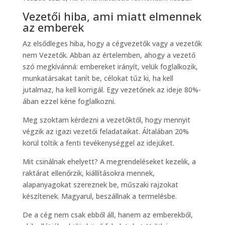
Vezetői hiba, ami miatt elmennek
az emberek
Az elsődleges hiba, hogy a cégvezetők vagy a vezetők
nem Vezetők. Abban az értelemben, ahogy a vezető
szó megkívánná: embereket irányít, velük foglalkozik,
munkatársakat tanít be, célokat tűz ki, ha kell
jutalmaz, ha kell korrigál. Egy vezetőnek az ideje 80%-
ában ezzel kéne foglalkozni.
Meg szoktam kérdezni a vezetőktől, hogy mennyit
végzik az igazi vezetői feladataikat. Általában 20%
körül töltik a fenti tevékenységgel az idejüket.
Mit csinálnak ehelyett? A megrendeléseket kezelik, a
raktárat ellenőrzik, kiállításokra mennek,
alapanyagokat szereznek be, műszaki rajzokat
készítenek. Magyarul, beszállnak a termelésbe.
De a cég nem csak ebből áll, hanem az emberekből,