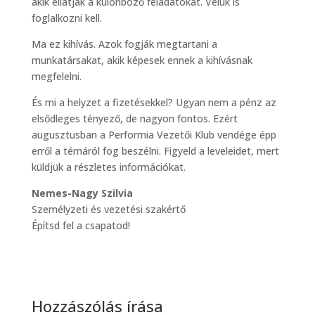
akik ellátják a különböző feladatokat. Velük is
foglalkozni kell.
Ma ez kihívás. Azok fogják megtartani a
munkatársakat, akik képesek ennek a kihívásnak
megfelelni.
És mi a helyzet a fizetésekkel? Ugyan nem a pénz az
elsődleges tényező, de nagyon fontos. Ezért
augusztusban a Performia Vezetői Klub vendége épp
erről a témáról fog beszélni. Figyeld a leveleidet, mert
küldjük a részletes információkat.
Nemes-Nagy Szilvia
Személyzeti és vezetési szakértő
Építsd fel a csapatod!
Hozzászólás írása