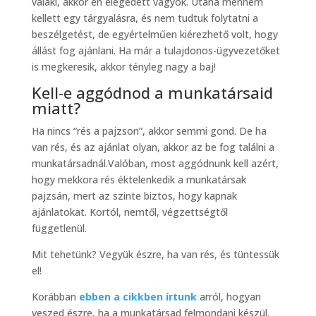
valaki, akkor én elégedett vagyok. Utána mennem
kellett egy tárgyalásra, és nem tudtuk folytatni a
beszélgetést, de egyértelműen kiérezhető volt, hogy
állást fog ajánlani. Ha már a tulajdonos-ügyvezetőket
is megkeresik, akkor tényleg nagy a baj!
Kell-e aggódnod a munkatársaid
miatt?
Ha nincs “rés a pajzson”, akkor semmi gond. De ha
van rés, és az ajánlat olyan, akkor az be fog találni a
munkatársadnál.Valóban, most aggódnunk kell azért,
hogy mekkora rés éktelenkedik a munkatársak
pajzsán, mert az szinte biztos, hogy kapnak
ajánlatokat. Kortól, nemtől, végzettségtől
függetlenül.
Mit tehetünk? Vegyük észre, ha van rés, és tüntessük
el!
Korábban
ebben a cikkben írtunk
arról, hogyan
veszed észre, ha a munkatársad felmondani készül.