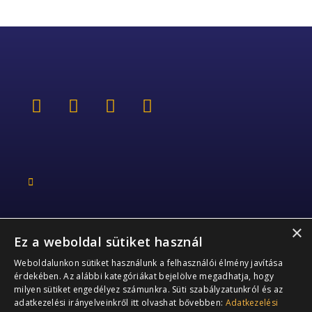
×
Ez a weboldal sütiket használ
Kapcsolat
Weboldalunkon sütiket használunk a felhasználói élmény javítása
érdekében. Az alábbi kategóriákat bejelölve megadhatja, hogy
+36 70 363 2178
milyen sütiket engedélyez számunkra. Süti szabályzatunkról és az
adatkezelési irányelveinkről itt olvashat bővebben:
Adatkezelési