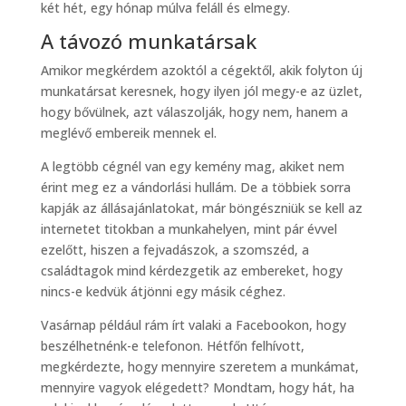
két hét, egy hónap múlva feláll és elmegy.
A távozó munkatársak
Amikor megkérdem azoktól a cégektől, akik folyton új
munkatársat keresnek, hogy ilyen jól megy-e az üzlet,
hogy bővülnek, azt válaszolják, hogy nem, hanem a
meglévő embereik mennek el.
A legtöbb cégnél van egy kemény mag, akiket nem
érint meg ez a vándorlási hullám. De a többiek sorra
kapják az állásajánlatokat, már böngészniük se kell az
internetet titokban a munkahelyen, mint pár évvel
ezelőtt, hiszen a fejvadászok, a szomszéd, a
családtagok mind kérdezgetik az embereket, hogy
nincs-e kedvük átjönni egy másik céghez.
Vasárnap például rám írt valaki a Facebookon, hogy
beszélhetnénk-e telefonon. Hétfőn felhívott,
megkérdezte, hogy mennyire szeretem a munkámat,
mennyire vagyok elégedett? Mondtam, hogy hát, ha