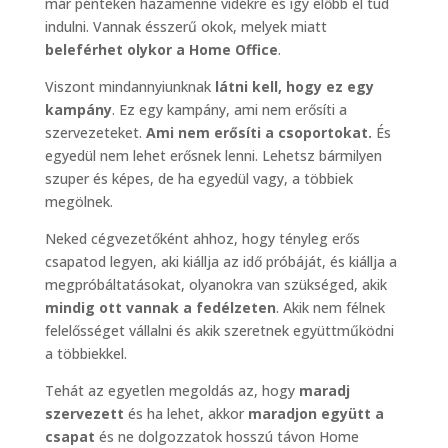
már pénteken hazamenne vidékre és így előbb el tud
indulni. Vannak ésszerű okok, melyek miatt
beleférhet olykor a Home Office
.
Viszont mindannyiunknak
látni kell, hogy ez egy
kampány
. Ez egy kampány, ami nem erősíti a
szervezeteket.
Ami nem erősíti a csoportokat.
És
egyedül nem lehet erősnek lenni. Lehetsz bármilyen
szuper és képes, de ha egyedül vagy, a többiek
megölnek.
Neked cégvezetőként ahhoz, hogy tényleg erős
csapatod legyen, aki kiállja az idő próbáját, és kiállja a
megpróbáltatásokat, olyanokra van szükséged, akik
mindig
ott vannak a fedélzeten
. Akik nem félnek
felelősséget vállalni és akik szeretnek együttműködni
a többiekkel.
Tehát az egyetlen megoldás az, hogy
maradj
szervezett
és ha lehet, akkor
maradjon együtt a
csapat
és ne dolgozzatok hosszú távon Home