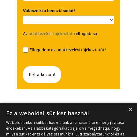
Válaszd ki a beosztásodat*
Az
adatkezelési tájékoztató
elfogadása:
Elfogadom az adatkezelési tájékoztatót*
Feliratkozom!
×
Ez a weboldal sütiket használ
Weboldalunkon sütiket használunk a felhasználói élmény javítása
érdekében. Az alábbi kategóriákat bejelölve megadhatja, hogy
milyen sütiket engedélyez számunkra. Süti szabályzatunkról és az