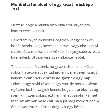
Munkáltatói oldalról egy kicsit másképp
fest
Nézzük, hogy a munkáltató oldaláról milyen pro-
kontra érvek vannak.
Hallottam olyan előnyöket cégektől, hogy nem kell
irodát bérelni, vagy kevesebb a rezsi vagy nincs annyi
civakodás a munkatársak között és nyugisabb az élet,
ha mindenki otthon van. Ezek elképzelhetőek.
Többen azzal érvelnek, hogy az otthoni munkában
sokkal hatékonyabbak tudnak lenni, mert nem csak 8,
hanem
akár 10-12 órát is dolgoznak egy nap
.
Lehet, hogy rövid távon ez így van, de hosszú távon
egészen biztos vagyok benne, hogy a
hatékonyság
romlik
, hiszen sokáig ezt nem lehet csinálni. Pár hét
után
az ember besokall
, ha a jól megszokott heti 40
óra helyett 50-60 órákat dolgozik egy héten.