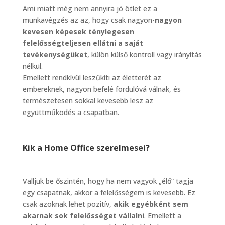
Ami miatt még nem annyira jó ötlet ez a
munkavégzés az az, hogy csak nagyon-
nagyon
kevesen képesek
ténylegesen
felelősségteljesen ellátni a saját
tevékenységüket
, külön külső kontroll vagy irányítás
nélkül.
Emellett rendkívül leszűkíti az életterét az
embereknek, nagyon befelé fordulóvá válnak, és
természetesen sokkal kevesebb lesz az
együttműködés a csapatban.
Kik a Home Office szerelmesei?
Valljuk be őszintén, hogy ha nem vagyok „élő” tagja
egy csapatnak, akkor a felelősségem is kevesebb. Ez
csak azoknak lehet pozitív,
akik egyébként sem
akarnak sok felelősséget vállalni
. Emellett a