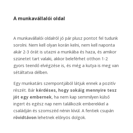
A munkavállalói oldal
A munkavállalói oldalról jó pár plusz pontot fel tudunk
sorolni. Nem kell olyan korán kelni, nem kell naponta
akár 2-3 órát is utazni a munkába és haza, és amikor
szünetet tart valaki, akkor beleférhet otthon 1-2
gyors teendő elvégzése is, és még a kutya is meg van
sétáltatva délben.
Egy munkatárs szempontjából látjuk ennek a pozitív
részét. Bár
kérdéses, hogy sokáig mennyire tesz
jót egy embernek
, ha nem kap semmilyen külső
ingert és egész nap nem találkozik emberekkel a
családján és szomszéd nénin kívül. A fentiek csupán
rövidtávon
lehetnek előnyös dolgok.