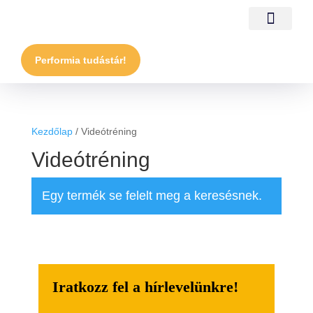
Performia tudástár!
Kezdőlap
/ Videótréning
Videótréning
Egy termék se felelt meg a keresésnek.
Iratkozz fel a hírlevelünkre!