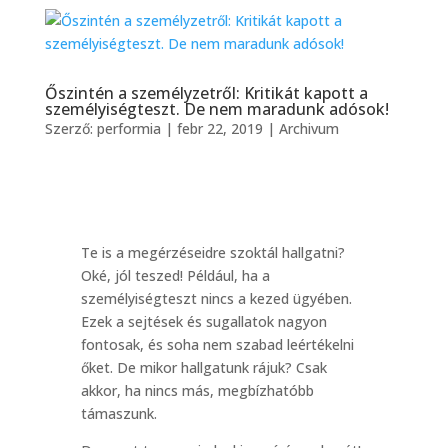
Őszintén a személyzetről: Kritikát kapott a
személyiségteszt. De nem maradunk adósok!
Szerző:
performia
|
febr 22, 2019
|
Archivum
Te is a megérzéseidre szoktál hallgatni?
Oké, jól teszed! Például, ha a
személyiségteszt nincs a kezed ügyében.
Ezek a sejtések és sugallatok nagyon
fontosak, és soha nem szabad leértékelni
őket. De mikor hallgatunk rájuk? Csak
akkor, ha nincs más, megbízhatóbb
támaszunk.