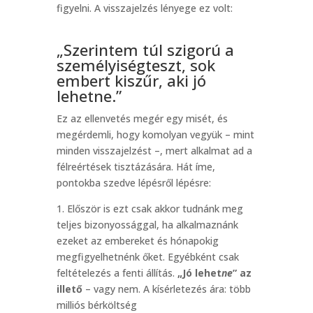
figyelni. A visszajelzés lényege ez volt:
„Szerintem túl szigorú a
személyiségteszt, sok
embert kiszűr, aki jó
lehetne.”
Ez az ellenvetés megér egy misét, és
megérdemli, hogy komolyan vegyük – mint
minden visszajelzést –, mert alkalmat ad a
félreértések tisztázására. Hát íme,
pontokba szedve lépésről lépésre:
1. Először is ezt csak akkor tudnánk meg
teljes bizonyossággal, ha alkalmaznánk
ezeket az embereket és hónapokig
megfigyelhetnénk őket. Egyébként csak
feltételezés a fenti állítás.
„Jó lehet
ne
” az
illető
– vagy nem. A kísérletezés ára: több
milliós bérköltség