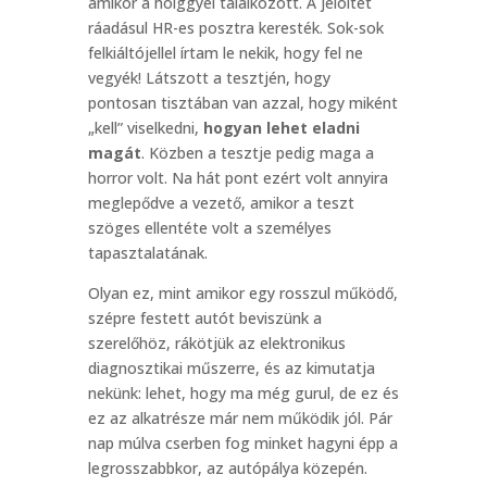
amikor a hölggyel találkozott. A jelöltet
ráadásul HR-es posztra keresték. Sok-sok
felkiáltójellel írtam le nekik, hogy fel ne
vegyék! Látszott a tesztjén, hogy
pontosan tisztában van azzal, hogy miként
„kell” viselkedni,
hogyan lehet eladni
magát
. Közben a tesztje pedig maga a
horror volt. Na hát pont ezért volt annyira
meglepődve a vezető, amikor a teszt
szöges ellentéte volt a személyes
tapasztalatának.
Olyan ez, mint amikor egy rosszul működő,
szépre festett autót beviszünk a
szerelőhöz, rákötjük az elektronikus
diagnosztikai műszerre, és az kimutatja
nekünk: lehet, hogy ma még gurul, de ez és
ez az alkatrésze már nem működik jól. Pár
nap múlva cserben fog minket hagyni épp a
legrosszabbkor, az autópálya közepén.