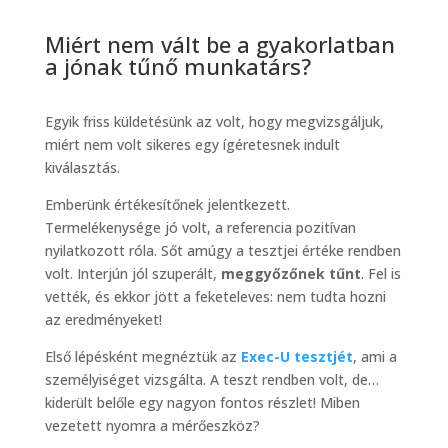
Miért nem vált be a gyakorlatban
a jónak tűnő munkatárs?
Egyik friss küldetésünk az volt, hogy megvizsgáljuk,
miért nem volt sikeres egy ígéretesnek indult
kiválasztás.
Emberünk értékesítőnek jelentkezett.
Termelékenysége jó volt, a referencia pozitívan
nyilatkozott róla. Sőt amúgy a tesztjei értéke rendben
volt. Interjún jól szuperált,
meggyőzőnek tűnt
. Fel is
vették, és ekkor jött a feketeleves: nem tudta hozni
az eredményeket!
Első lépésként megnéztük az
Exec-U tesztjét
, ami a
személyiséget vizsgálta. A teszt rendben volt, de…
kiderült belőle egy nagyon fontos részlet! Miben
vezetett nyomra a mérőeszköz?