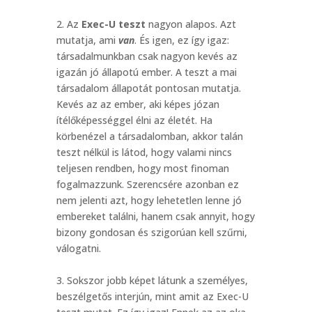
2. Az
Exec-U teszt
nagyon alapos. Azt
mutatja, ami
van
. És igen, ez így igaz:
társadalmunkban csak nagyon kevés az
igazán jó állapotú ember. A teszt a mai
társadalom állapotát pontosan mutatja.
Kevés az az ember, aki képes józan
ítélőképességgel élni az életét. Ha
körbenézel a társadalomban, akkor talán
teszt nélkül is látod, hogy valami nincs
teljesen rendben, hogy most finoman
fogalmazzunk. Szerencsére azonban ez
nem jelenti azt, hogy lehetetlen lenne jó
embereket találni, hanem csak annyit, hogy
bizony gondosan és szigorúan kell szűrni,
válogatni.
3. Sokszor jobb képet látunk a személyes,
beszélgetős interjún, mint amit az Exec-U