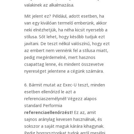
valakinek az alkalmazása.
Mit jelent ez? Például, adott esetben, ha
van egy kiválóan termelő emberünk, akkor
neki elnézhetjük, ha néha kicsit nyersebb a
stílusa. Sőt lehet, hogy később tudjuk ezt
javítani. De teszt nélkül valószínű, hogy ezt
az embert nem vennénk fel a stílusa miatt,
pedig megérdemelné, mert hasznos
csapattag lenne, és mindent összevetve
nyereséget jelentene a cégünk számára.
6. Bármit mutat az Exec-U teszt, minden
esetben ellenőrizd le azt a
referenciaszemélynél! Végezz alapos
standard Performia
referenciaellenőrzést!
Ez az, amit
sajnos aránylag kevesen használnak, és
sokszor a saját maguk kárára kihagynak.
Pedig horrorsztorikat tudok arról mesélni,