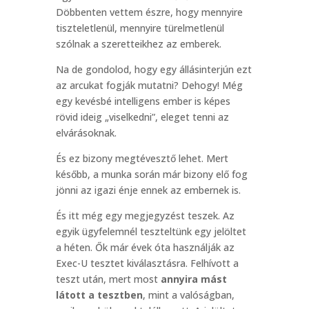
Döbbenten vettem észre, hogy mennyire
tiszteletlenül, mennyire türelmetlenül
szólnak a szeretteikhez az emberek.
Na de gondolod, hogy egy állásinterjún ezt
az arcukat fogják mutatni? Dehogy! Még
egy kevésbé intelligens ember is képes
rövid ideig „viselkedni”, eleget tenni az
elvárásoknak.
És ez bizony megtévesztő lehet. Mert
később, a munka során már bizony elő fog
jönni az igazi énje ennek az embernek is.
És itt még egy megjegyzést teszek. Az
egyik ügyfelemnél teszteltünk egy jelöltet
a héten. Ők már évek óta használják az
Exec-U tesztet kiválasztásra. Felhívott a
teszt után, mert most
annyira mást
látott a tesztben
, mint a valóságban,