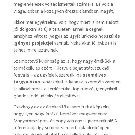
megrendelések voltak ismertek számára. Ez volt a
világa, ebben a közegben érezte elemében magát.
Ekkor már egyértelmű volt, hogy miért is nem tudott
jól dolgozni az új a területen. Ennek a cégnek,
amelyhez váltott (vagyis az ügyfelünknek)
hosszú és
igényes projektjei
vannak. Néha akár fél évbe (!) is
telhet, mire lezárulnak.
Számottevő különbség az is, hogy nagy értékűek a
termékeik, és ezért – illetve a saját státuszuknál
fogva is – az ügyfeleik szeretik, ha
személyes
tárgyaláson
tanácsokat is kapnak, szemtől szemben
találkozhatnak a kérdéseikkel foglalkozó, igényeikről
gondoskodó, ideális értékesítővel.
Csakhogy ez az értékesítő el sem tudta képzelni,
hogy ilyen nagy értékű terméket megvennének
Magyarországon, és hogy van ennek piaca nálunk! A
referenciája így semmit sem ért, tulajdonképpen
pályakezdőnek lehetett, sőt kellett volna őt venni.