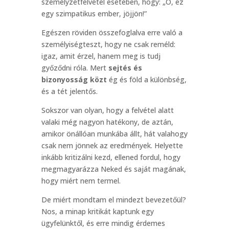
személyzetfelvétel esetében, hogy: „Ó, ez
egy szimpatikus ember, jöjjön!”
Egészen röviden összefoglalva erre való a
személyiségteszt, hogy ne csak reméld:
igaz, amit érzel, hanem meg is tudj
győződni róla. Mert
sejtés és
bizonyosság közt
ég és föld a különbség,
és a tét jelentős.
Sokszor van olyan, hogy a felvétel alatt
valaki még nagyon hatékony, de aztán,
amikor önállóan munkába állt, hát valahogy
csak nem jönnek az eredmények. Helyette
inkább kritizálni kezd, ellened fordul, hogy
megmagyarázza Neked és saját magának,
hogy miért nem termel.
De miért mondtam el mindezt bevezetőül?
Nos, a minap kritikát kaptunk egy
ügyfelünktől, és erre mindig érdemes