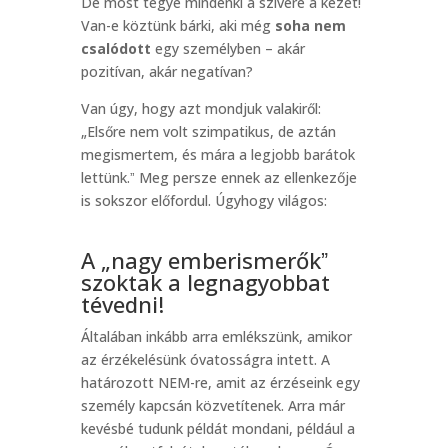
De most tegye mindenki a szívére a kezét!
Van-e köztünk bárki, aki még
soha nem
csalódott
egy személyben – akár
pozitívan, akár negatívan?
Van úgy, hogy azt mondjuk valakiről:
„Elsőre nem volt szimpatikus, de aztán
megismertem, és mára a legjobb barátok
lettünk.ˮ Meg persze ennek az ellenkezője
is sokszor előfordul. Úgyhogy világos:
A „nagy emberismerőkˮ
szoktak a legnagyobbat
tévedni!
Általában inkább arra emlékszünk, amikor
az érzékelésünk óvatosságra intett. A
határozott NEM-re, amit az érzéseink egy
személy kapcsán közvetítenek. Arra már
kevésbé tudunk példát mondani, például a