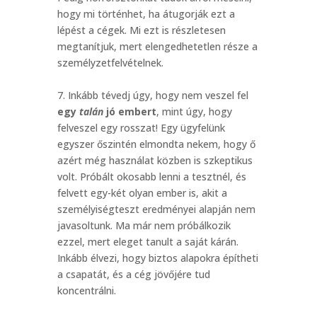
hogy mi történhet, ha átugorják ezt a
lépést a cégek. Mi ezt is részletesen
megtanítjuk, mert elengedhetetlen része a
személyzetfelvételnek.
7. Inkább tévedj úgy, hogy nem veszel fel
egy
talán
jó embert
, mint úgy, hogy
felveszel egy rosszat! Egy ügyfelünk
egyszer őszintén elmondta nekem, hogy ő
azért még használat közben is szkeptikus
volt. Próbált okosabb lenni a tesztnél, és
felvett egy-két olyan ember is, akit a
személyiségteszt eredményei alapján nem
javasoltunk. Ma már nem próbálkozik
ezzel, mert eleget tanult a saját kárán.
Inkább élvezi, hogy biztos alapokra építheti
a csapatát, és a cég jövőjére tud
koncentrálni.