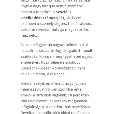
teszt mutat. Ez így igaz! Ennek az az oka,
hogy a nagy interjún nem a személyt,
hanem a maszkot: a
szociális
viselkedést (tónust) látjuk
. Ezzel
szemben a személyiségteszt az általános,
valódi viselkedést mutatja meg, szociális
máz nélkül.
Ez a kettő gyakran nagyon különbözik. A
szociális a társadalmilag elfogadott, tanult
viselkedés. Könnyen megfigyelheted egyes
embereken, hogy teljesen máshogy
viselkednek idegen környezetben, mint
például otthon, a családdal.
Hadd meséljek erről kicsit, hogy jobban
megnézzük, miről van szó! Nyaranta,
amikor a strandon vagyunk, 10 perc után
már unatkozom, és keresek magamnak
elfoglaltságot. A múltkor csak nézelődtem,
figyeltem a körülöttünk időző családokat.