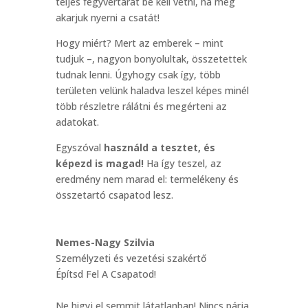
teljes fegyvertárat be kell vetni, ha meg
akarjuk nyerni a csatát!
Hogy miért? Mert az emberek – mint
tudjuk –, nagyon bonyolultak, összetettek
tudnak lenni. Úgyhogy csak így, több
területen velünk haladva leszel képes minél
több részletre rálátni és megérteni az
adatokat.
Egyszóval
használd a tesztet, és
képezd is magad!
Ha így teszel, az
eredmény nem marad el: termelékeny és
összetartó csapatod lesz.
Nemes-Nagy Szilvia
Személyzeti és vezetési szakértő
Építsd Fel A Csapatod!
Ne higyj el semmit látatlanban! Nincs párja