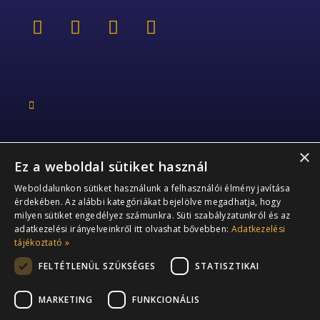
×
Ez a weboldal sütiket használ
Kapcsolat
Weboldalunkon sütiket használunk a felhasználói élmény javítása
érdekében. Az alábbi kategóriákat bejelölve megadhatja, hogy
+36 70 363 2178
milyen sütiket engedélyez számunkra. Süti szabályzatunkról és az
adatkezelési irányelveinkről itt olvashat bővebben:
Adatkezelési
info@performia.hu
tájékoztató »
FELTÉTLENÜL SZÜKSÉGES
STATISZTIKAI
2141 Csömör,
Arany János utca 4.
MARKETING
FUNKCIONÁLIS