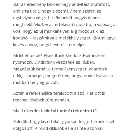
Bár az eredmény kellően nagy aktivitást mutatott,
ami arra utalt, hogy a személy nem szereti az
egyhelyben végzett ülőmunkát, vagyis éppen
megfelelő
lehetne
az értékesítői posztra, a valóság az
volt, hogy az új munkahelyén alig mozdult ki az
irodából – leszámítva a mellékhelyiséget! 🙂 Ami ugye
kevés ahhoz, hogy bevételt termeljen.
Mi lehet az ok? Elkezdtünk Sherlock Holmesként
nyomozni. Elindultunk visszafelé az időben.
Megnéztük ismét a termelékenységét, adatoltuk
eddigi karrierjét, megerősítve, hogy produktivitása a
múltban tényleg jó volt.
Aztán a referenciára terelődött a szó. Hát ott is
rendben lévőnek tűnt minden.
Majd rákérdeztünk:
hát mit értékesített?
Kiderült, hogy kis értékű, gyorsan forgó termékekkel
dolgozott. A rövid ciklusok és a szinte azonnali