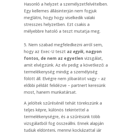
Hasonló a helyzet a személyzetfelvételben.
Egy kellemes állásinterjún nem fogjuk
meglátni, hogy hogy viselkedik valaki
stresszes helyzetben. Ezt csakis a
mélyebbre hatoló a teszt mutatja meg.
5. Nem szabad megfeledkezni arról sem,
hogy az Exec-U teszt
az
egyik
, nagyon
fontos, de nem az egyetlen
vizsgálat,
amit elvégzünk. Az elv pedig a következő: a
termelékenység mindig a személyiség
fölött áll. Elvégre nem jóbarátot vagy – az
előbbi példát felidézve – partnert keresünk
most, hanem munkatársat.
A jelöltek szűrésénél tehát törekszünk a
teljes képre, különös tekintettel a
termelékenységre, és a szűrésünk több
vizsgálatból fog összeállni. Ennek alapján
tudjuk eldönteni, mennyi kockázattal jár