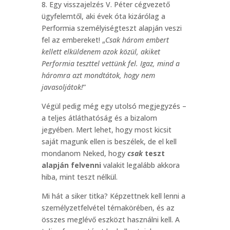
8. Egy visszajelzés V. Péter cégvezető
ügyfelemtől, aki évek óta kizárólag a
Performia személyiségteszt alapján veszi
fel az embereket! „
Csak három embert
kellett elküldenem azok közül, akiket
Performia teszttel vettünk fel. Igaz, mind a
háromra azt mondtátok, hogy nem
javasoljátok!
”
Végül pedig még egy utolsó megjegyzés –
a teljes átláthatóság és a bizalom
jegyében. Mert lehet, hogy most kicsit
saját magunk ellen is beszélek, de el kell
mondanom Neked, hogy
csak
teszt
alapján felvenni
valakit legalább akkora
hiba, mint teszt nélkül.
Mi hát a siker titka? Képzettnek kell lenni a
személyzetfelvétel témakörében, és az
összes meglévő eszközt használni kell. A