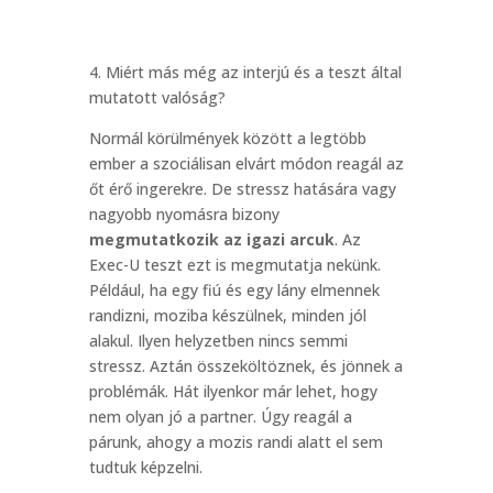
4. Miért más még az interjú és a teszt által
mutatott valóság?
Normál körülmények között a legtöbb
ember a szociálisan elvárt módon reagál az
őt érő ingerekre. De stressz hatására vagy
nagyobb nyomásra bizony
megmutatkozik az igazi arcuk
. Az
Exec-U teszt ezt is megmutatja nekünk.
Például, ha egy fiú és egy lány elmennek
randizni, moziba készülnek, minden jól
alakul. Ilyen helyzetben nincs semmi
stressz. Aztán összeköltöznek, és jönnek a
problémák. Hát ilyenkor már lehet, hogy
nem olyan jó a partner. Úgy reagál a
párunk, ahogy a mozis randi alatt el sem
tudtuk képzelni.