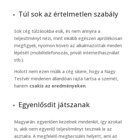
Túl sok az értelmetlen szabály
Sok cég túlzásokba esik, és nem annyira a
teljesítményt nézi, mint inkább egészen aprólékosan
megfigyeli, nyomon követi az alkalmazottak minden
lépését (mobiltelefonozás, privát internethasználat
stb.).
Holott nem ezen múlik a cég sikere, hogy a Nagy
Testvér mindenen állandóan rajta tartsa a szemét,
hanem
csakis az eredményeken
.
Egyenlősdit játszanak
Magyarán: egyenlően kezelnek mindenkit, így azokat
is, akik nem egyenlő teljesítményt tesznek le az
asztalra. A megfelelő megbecsülés helyett, ami az