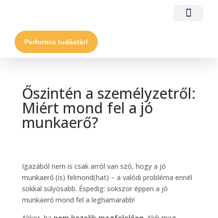
Performia tudástár!
Őszintén a személyzetről:
Miért mond fel a jó
munkaerő?
Igazából nem is csak arról van szó, hogy a jó
munkaerő (is) felmond(hat) – a valódi probléma ennél
sokkal súlyosabb. Éspedig: sokszor éppen a jó
munkaerő mond fel a leghamarabb!
Akkor, ha
nem kezelik megfelelően
. Akik meg