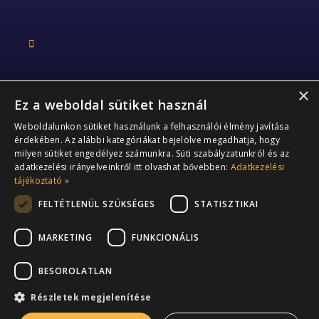
×
Ez a weboldal sütiket használ
Kapcsolat
Weboldalunkon sütiket használunk a felhasználói élmény javítása
érdekében. Az alábbi kategóriákat bejelölve megadhatja, hogy
+36 70 363 2178
milyen sütiket engedélyez számunkra. Süti szabályzatunkról és az
adatkezelési irányelveinkről itt olvashat bővebben:
Adatkezelési
info@performia.hu
tájékoztató »
FELTÉTLENÜL SZÜKSÉGES
STATISZTIKAI
2141 Csömör,
Arany János utca 4.
MARKETING
FUNKCIONÁLIS
BESOROLATLAN
Részletek megjelenítése
ÁSZF
Szerzői jogok
Adatvédelmi szabályzat