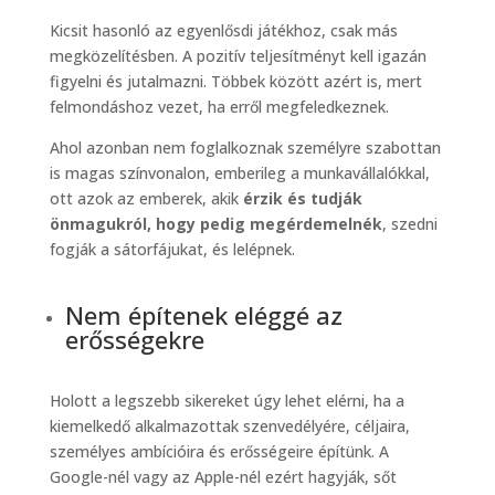
Kicsit hasonló az egyenlősdi játékhoz, csak más
megközelítésben. A pozitív teljesítményt kell igazán
figyelni és jutalmazni. Többek között azért is, mert
felmondáshoz vezet, ha erről megfeledkeznek.
Ahol azonban nem foglalkoznak személyre szabottan
is magas színvonalon, emberileg a munkavállalókkal,
ott azok az emberek, akik
érzik és tudják
önmagukról, hogy pedig megérdemelnék
, szedni
fogják a sátorfájukat, és lelépnek.
Nem építenek eléggé az
erősségekre
Holott a legszebb sikereket úgy lehet elérni, ha a
kiemelkedő alkalmazottak szenvedélyére, céljaira,
személyes ambícióira és erősségeire építünk. A
Google-nél vagy az Apple-nél ezért hagyják, sőt