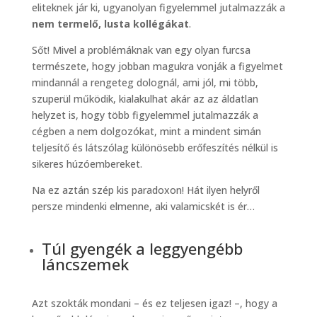
eliteknek jár ki, ugyanolyan figyelemmel jutalmazzák a
nem termelő, lusta kollégákat
.
Sőt! Mivel a problémáknak van egy olyan furcsa
természete, hogy jobban magukra vonják a figyelmet
mindannál a rengeteg dolognál, ami jól, mi több,
szuperül működik, kialakulhat akár az az áldatlan
helyzet is, hogy több figyelemmel jutalmazzák a
cégben a nem dolgozókat, mint a mindent simán
teljesítő és látszólag különösebb erőfeszítés nélkül is
sikeres húzóembereket.
Na ez aztán szép kis paradoxon! Hát ilyen helyről
persze mindenki elmenne, aki valamicskét is ér…
Túl gyengék a leggyengébb
láncszemek
Azt szokták mondani – és ez teljesen igaz! –, hogy a