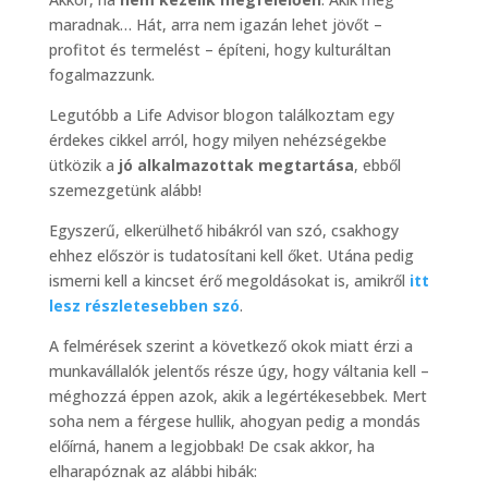
maradnak… Hát, arra nem igazán lehet jövőt –
profitot és termelést – építeni, hogy kulturáltan
fogalmazzunk.
Legutóbb a Life Advisor blogon találkoztam egy
érdekes cikkel arról, hogy milyen nehézségekbe
ütközik a
jó alkalmazottak megtartása
, ebből
szemezgetünk alább!
Egyszerű, elkerülhető hibákról van szó, csakhogy
ehhez először is tudatosítani kell őket. Utána pedig
ismerni kell a kincset érő megoldásokat is, amikről
itt
lesz részletesebben szó
.
A felmérések szerint a következő okok miatt érzi a
munkavállalók jelentős része úgy, hogy váltania kell –
méghozzá éppen azok, akik a legértékesebbek. Mert
soha nem a férgese hullik, ahogyan pedig a mondás
előírná, hanem a legjobbak! De csak akkor, ha
elharapóznak az alábbi hibák: