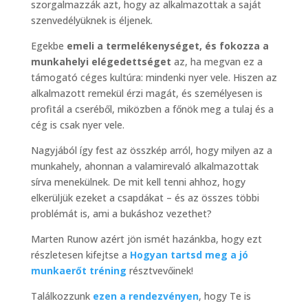
szorgalmazzák azt, hogy az alkalmazottak a saját
szenvedélyüknek is éljenek.
Egekbe
emeli a termelékenységet, és fokozza a
munkahelyi elégedettséget
az, ha megvan ez a
támogató céges kultúra: mindenki nyer vele. Hiszen az
alkalmazott remekül érzi magát, és személyesen is
profitál a cseréből, miközben a főnök meg a tulaj és a
cég is csak nyer vele.
Nagyjából így fest az összkép arról, hogy milyen az a
munkahely, ahonnan a valamirevaló alkalmazottak
sírva menekülnek. De mit kell tenni ahhoz, hogy
elkerüljük ezeket a csapdákat – és az összes többi
problémát is, ami a bukáshoz vezethet?
Marten Runow azért jön ismét hazánkba, hogy ezt
részletesen kifejtse a
Hogyan tartsd meg a jó
munkaerőt tréning
résztvevőinek!
Találkozzunk
ezen a rendezvényen
, hogy Te is