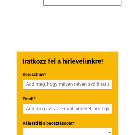
Iratkozz fel a hírlevelünkre!
Keresztnév*
Email*
Válaszd ki a beosztásodat*