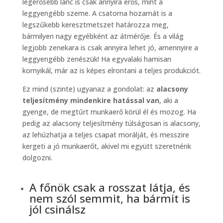
legerősebb lánc is csak annyira erős, mint a
leggyengébb szeme. A csatorna hozamát is a
legszűkebb keresztmetszet határozza meg,
bármilyen nagy egyébként az átmérője. És a világ
legjobb zenekara is csak annyira lehet jó, amennyire a
leggyengébb zenészük! Ha egyvalaki hamisan
kornyikál, már az is képes elrontani a teljes produkciót.
Ez mind (szinte) ugyanaz a gondolat: az
alacsony
teljesítmény mindenkire hatással van
, aki a
gyenge, de megtűrt munkaerő körül él és mozog. Ha
pedig az alacsony teljesítmény túlságosan is alacsony,
az lehúzhatja a teljes csapat morálját, és messzire
kergeti a jó munkaerőt, akivel mi együtt szeretnénk
dolgozni.
A főnök csak a rosszat látja, és
nem szól semmit, ha bármit is
jól csinálsz