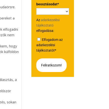
beosztásodat*
Budaörsre.
bereket a
Az
adatkezelési
tájékoztató
k elfogadni
elfogadása:
lezők nem
Elfogadom az
adatkezelési
nekem, hogy
tájékoztatót*
ök külföldön
Feliratkozom!
álasztás, a
először
ezés, sokan