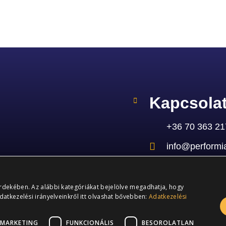
Kapcsola
+36 70 363 2
info@performi
2141 Csömör,
Arany János ut
érdekében. Az alábbi kategóriákat bejelölve megadhatja, hogy
datkezelési irányelveinkről itt olvashat bővebben:
Adatkezelési
MARKETING
FUNKCIONÁLIS
BESOROLATLAN