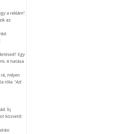
gy a reklám”.
zik az
nkit
t
irdetésed? Egy
rni. A hatása
 rá, milyen
a róla: “
Azt
d. Írj
t közvetít:
írási