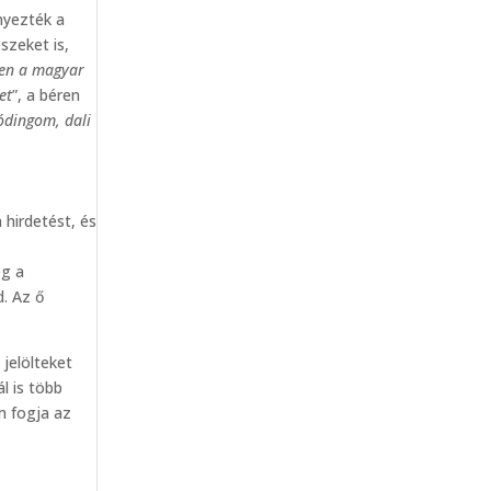
nyezték a
szeket is,
jen a magyar
et
”, a béren
ódingom, dali
a hirdetést, és
eg a
d. Az ő
jelölteket
l is több
em fogja az