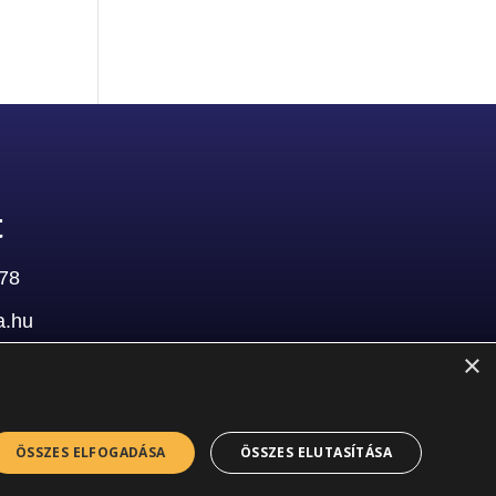
t
178
a.hu
×
ca 4.
ÖSSZES ELFOGADÁSA
ÖSSZES ELUTASÍTÁSA