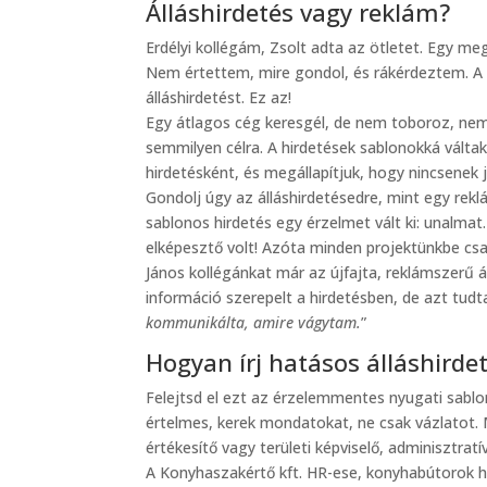
Álláshirdetés vagy reklám?
Erdélyi kollégám, Zsolt adta az ötletet. Egy m
Nem értettem, mire gondol, és rákérdeztem. A v
álláshirdetést. Ez az!
Egy átlagos cég keresgél, de nem toboroz, nem
semmilyen célra. A hirdetések sablonokká válta
hirdetésként, és megállapítjuk, hogy nincsenek je
Gondolj úgy az álláshirdetésedre, mint egy rek
sablonos hirdetés egy érzelmet vált ki: unalmat.
elképesztő volt! Azóta minden projektünkbe csak
János kollégánkat már az újfajta, reklámszerű á
információ szerepelt a hirdetésben, de azt tudt
kommunikálta, amire vágytam.
”
Hogyan írj hatásos álláshirde
Felejtsd el ezt az érzelemmentes nyugati sablo
értelmes, kerek mondatokat, ne csak vázlatot.
értékesítő vagy területi képviselő, adminisztra
A Konyhaszakértő kft. HR-ese, konyhabútorok he