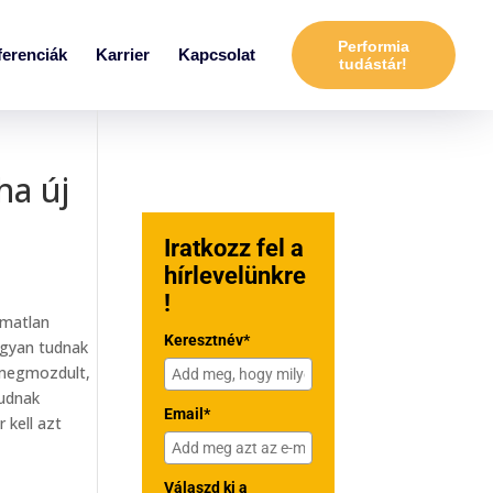
Performia
ferenciák
Karrier
Kapcsolat
tudástár!
ha új
Iratkozz fel a
hírlevelünkre
!
lmatlan
Keresztnév*
hogyan tudnak
 megmozdult,
tudnak
Email*
 kell azt
Válaszd ki a