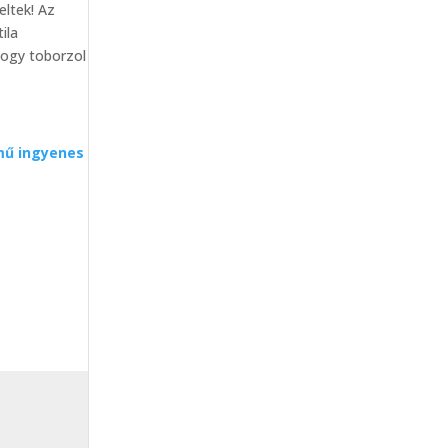
eltek! Az
ila
hogy toborzol
ímű ingyenes