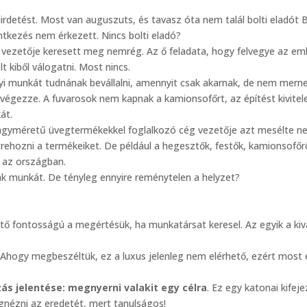
irdetést. Most van auguszuts, és tavasz óta nem talál bolti eladót 
tkezés nem érkezett. Nincs bolti eladó?
er vezetője keresett meg nemrég. Az ő feladata, hogy felvegye az em
t kiből válogatni. Most nincs.
yi munkát tudnának bevállalni, amennyit csak akarnak, de nem merne
lvégezze. A fuvarosok nem kapnak a kamionsofőrt, az építést kivite
át.
 nagyméretű üvegtermékekkel foglalkozó cég vezetője azt mesélte 
rehozni a termékeiket. De például a hegesztők, festők, kamionsofőr
k az országban.
ak munkát. De tényleg ennyire reménytelen a helyzet?
ő fontosságú a megértésük, ha munkatársat keresel. Az egyik a kiv
. Ahogy megbeszéltük, ez a luxus jelenleg nem elérhető, ezért most 
zás jelentése: megnyerni valakit egy célra
. Ez egy katonai kifej
gnézni az eredetét, mert tanulságos!