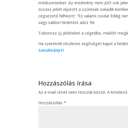
módszereinket. Az eredmény: nem jött sok jelent
összes jelölt eljutott a szűrések sokadik körébe i
cégvezető felhívott: “Ez valami csoda! Eddig 
vagy sablon hirdetést adsz fel.
Toborozz új jelölteket a cégedbe, mielőtt megk
Ha szeretnél részletes segítséget kapni a hirde
tanulmányt!
Hozzászólás írása
Az e-mail címet nem tesszük közzé.
A kötelez
Hozzászólás
*