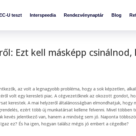
EC-U teszt
Interspeedia
Rendezvénynaptár
Blog
Re
ől: Ezt kell másképp csinálnod, 
elentkezők, az volt a legnagyobb probléma, hogy a sok képzetlen, alka
széről volt egy keresleti piac. A cégvezetőknek az okozott gondot, 
rsat kerestek. A mai helyzeről általánosságban elmondhatjuk, hogy
endelés, ezért több új munkatársat kellene felvenni. Mivel többen 
ak kevés jelentkező van, hanem a minőség sem jó. Naponta többször
. Igaz ez? És ha igen, hogyan találsz mégis jó embert a cégedbe?