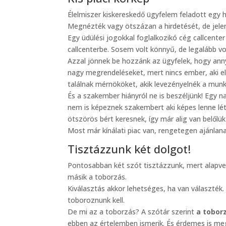
Élelmiszer kiskereskedő ügyfelem feladott egy h
Megnézték vagy ötszázan a hirdetését, de jelen
Egy üdülési jogokkal foglalkozikó cég callcent
callcenterbe. Sosem volt könnyű, de legalább vol
Azzal jönnek be hozzánk az ügyfelek, hogy ann
nagy megrendeléseket, mert nincs ember, aki e
találnak mérnököket, akik levezényelnék a munk
És a szakember hiányról ne is beszéljünk! Egy
nem is képeznek szakembert aki képes lenne lét
ötszörös bért keresnek, így már alig van belőlü
Most már kínálati piac van, rengetegen ajánlan
Tisztázzunk két dolgot!
Pontosabban két szót tisztázzunk, mert alapvet
másik a toborzás.
Kiválasztás akkor lehetséges, ha van választék
toboroznunk kell.
De mi az a toborzás? A szótár szerint
a tobor
ebben az értelemben ismerik. És érdemes is me