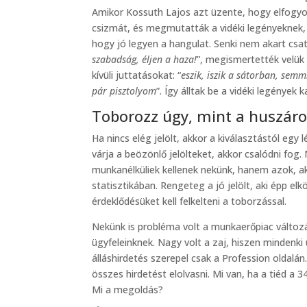
Amikor Kossuth Lajos azt üzente, hogy elfogyot
csizmát, és megmutatták a vidéki legényeknek, h
hogy jó legyen a hangulat. Senki nem akart csat
szabadság, éljen a haza!
”, megismertették velük 
kívüli juttatásokat: “
eszik, iszik a sátorban, semm
pár pisztolyom
”. Így álltak be a vidéki legények 
Toborozz úgy, mint a huszár
Ha nincs elég jelölt, akkor a kiválasztástól egy l
várja a beözönlő jelölteket, akkor csalódni fog.
munkanélküliek kellenek nekünk, hanem azok, a
statisztikában. Rengeteg a jó jelölt, aki épp elk
érdeklődésüket kell felkelteni a toborzással.
Nekünk is probléma volt a munkaerőpiac változá
ügyfeleinknek. Nagy volt a zaj, hiszen mindenki
álláshirdetés szerepel csak a Profession oldalán
összes hirdetést elolvasni. Mi van, ha a tiéd a 34
Mi a megoldás?