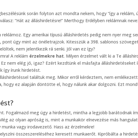
egbeszélésünk során folyton azt mondta nekem, hogy “így a reklám, ú
álasz: “Hát az álláshirdetésre!” Merthogy Erdélyben reklámnak neve
 reklámoz. Egy amerikai típusú álláshirdetés pedig nem nyer meg se
k, pont úgy mint az önéletrajzok. Kitesszük a 398. sablonos szövege
löltek, nem jelentkezik rá senki. Jól van ez így?
lámra! A reklám
érzelmekre hat
. Milyen érzelmet vált ki a Te állásh
 Ez nem elég jó, igaz? Ezért kezdtünk el másfajta álláshirdetéseket í
 így írunk hirdetést.
lláshirdetéssel találtuk meg. Mikor erről kérdeztem, nem emlékezett
a, hogy ez alapján döntötte el, hogy nálunk akar dolgozni. Ezt mondt
tést?
nt. Fogalmazd meg úgy a hirdetést, mintha a legjobb barátodnak írná
 Még az olyan apróság is, mint a munkakör elnevezése más hangulato
tív munka vagy irodavezető. Hass az érzelmekre!
lyszíni összeszereléséhez keresett munkaerőt. Kipróbálta a hirdetés