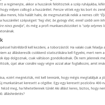
t a regimenjte, akkor a huszárok felöltöztek a szép ruhájukba, kifé
ogy milyen csillogó a huszárélet. Persze vittek egy kis bort és zené
ába menni, hősi halált halni, de megmutatták nekik a nemes célt “
Él
a huszárélet szépségeit “
hejj élet, be gyöngy élet, ennél szebb sem leh
ire nincs gondja
”, és még a profi munkaeszközöket is “
szép selymes l
katonának.
ok
épéssel hátrébbről kell kezdeni, a toborzástól. Ha valaki csak feladja 
 Nem az álláskeresők csökkenő statisztikáira kell figyelni, mert nem a
kik épp dolgoznak, csak váltáson gondolkodnak. Ők nem jelennek m
öltözik, újat akar csinálni vagy végre azzal akar foglalkozni, amit imá
sa, ezért megnéztük, mit kell tennünk, hogy mégis megtaláljuk a jó 
 új munkatársat keresett a cégébe. Egy-egy keresett pozícióra 400-ná
. Nézd meg, ha hihetetlennek tűnik! Aki állást keres, biztos, hogy n
0. álláshirdetés?