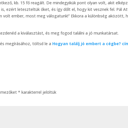
kező, kb. 15 fő reagált. De mindegyikük pont olyan volt, akit elképz
s, ezért leteszteltük őket, és így dőlt el, hogy kit vesznek fel. Pál Att
nem volt ember, most meg válogatunk!” Ekkora a különbség aközött, 
ezdenéd a kiválasztást, és meg fogod találni a jó munkatársat.
tés megírásához, töltsd le a
Hogyan találj jó embert a cégbe? c
ő mezőket
*
karakterrel jelöltük