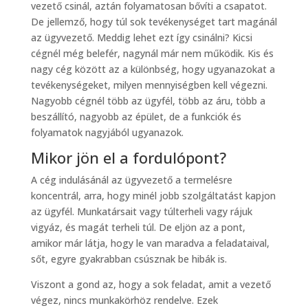
vezető csinál, aztán folyamatosan bővíti a csapatot.
De jellemző, hogy túl sok tevékenységet tart magánál
az ügyvezető. Meddig lehet ezt így csinálni? Kicsi
cégnél még belefér, nagynál már nem működik. Kis és
nagy cég között az a különbség, hogy ugyanazokat a
tevékenységeket, milyen mennyiségben kell végezni.
Nagyobb cégnél több az ügyfél, több az áru, több a
beszállító, nagyobb az épület, de a funkciók és
folyamatok nagyjából ugyanazok.
Mikor jön el a fordulópont?
A cég indulásánál az ügyvezető a termelésre
koncentrál, arra, hogy minél jobb szolgáltatást kapjon
az ügyfél. Munkatársait vagy túlterheli vagy rájuk
vigyáz, és magát terheli túl. De eljön az a pont,
amikor már látja, hogy le van maradva a feladataival,
sőt, egyre gyakrabban csúsznak be hibák is.
Viszont a gond az, hogy a sok feladat, amit a vezető
végez, nincs munkakörhöz rendelve. Ezek