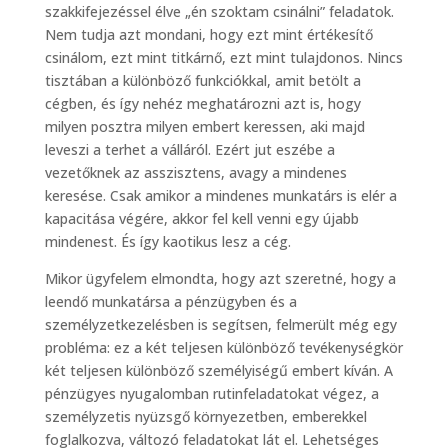
szakkifejezéssel élve „én szoktam csinálni” feladatok.
Nem tudja azt mondani, hogy ezt mint értékesítő
csinálom, ezt mint titkárnő, ezt mint tulajdonos. Nincs
tisztában a különböző funkciókkal, amit betölt a
cégben, és így nehéz meghatározni azt is, hogy
milyen posztra milyen embert keressen, aki majd
leveszi a terhet a válláról. Ezért jut eszébe a
vezetőknek az asszisztens, avagy a mindenes
keresése. Csak amikor a mindenes munkatárs is elér a
kapacitása végére, akkor fel kell venni egy újabb
mindenest. És így kaotikus lesz a cég.
Mikor ügyfelem elmondta, hogy azt szeretné, hogy a
leendő munkatársa a pénzügyben és a
személyzetkezelésben is segítsen, felmerült még egy
probléma: ez a két teljesen különböző tevékenységkör
két teljesen különböző személyiségű embert kíván. A
pénzügyes nyugalomban rutinfeladatokat végez, a
személyzetis nyüzsgő környezetben, emberekkel
foglalkozva, változó feladatokat lát el. Lehetséges