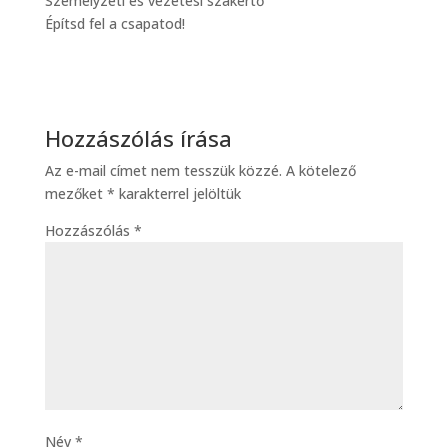
Személyzeti és vezetési szakértő
Építsd fel a csapatod!
Hozzászólás írása
Az e-mail címet nem tesszük közzé.
A kötelező
mezőket
*
karakterrel jelöltük
Hozzászólás
*
Név
*