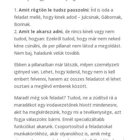
1.
Amit rögtön le tudsz passzolni
: Írd is oda a
feladat mellé, hogy kinek adod – Julcsinak, Gábornak,
Borinak.
2.
Amit le akarsz adni
, de nincs kinek vagy nem
tudod, hogyan: Ezekről tudod, hogy már nem neked
kéne csinálni, de per pillanat nem látod a megoldást.
Nem baj, haladunk velük tovább.
Ebben a pillanatban már látszik, milyen személyzeti
igényed van. Lehet, hogy kiderül, hogy nem is kell
embert felvenni, hanem az összes feladatot el lehet
osztani a meglévő emberek között.
Maradt még sok feladat? Tudod, ne a zúdítsd rá a
maradékot egy irodavezetőnek hívott mindenesre,
akit ha megkérdezünk, hogy mi a tevékenysége, azt
fogja válaszolni: bármi. Ennél specializáltabb
funkciókat akarunk. Csoportosítsd a feladatokat
munkakörökhöz, akár olyanokhoz is, amik még