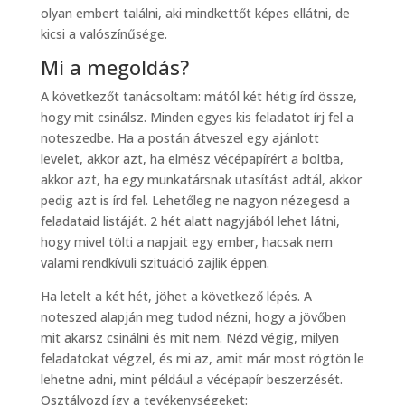
olyan embert találni, aki mindkettőt képes ellátni, de
kicsi a valószínűsége.
Mi a megoldás?
A következőt tanácsoltam: mától két hétig írd össze,
hogy mit csinálsz. Minden egyes kis feladatot írj fel a
noteszedbe. Ha a postán átveszel egy ajánlott
levelet, akkor azt, ha elmész vécépapírért a boltba,
akkor azt, ha egy munkatársnak utasítást adtál, akkor
pedig azt is írd fel. Lehetőleg ne nagyon nézegesd a
feladataid listáját. 2 hét alatt nagyjából lehet látni,
hogy mivel tölti a napjait egy ember, hacsak nem
valami rendkívüli szituáció zajlik éppen.
Ha letelt a két hét, jöhet a következő lépés. A
noteszed alapján meg tudod nézni, hogy a jövőben
mit akarsz csinálni és mit nem. Nézd végig, milyen
feladatokat végzel, és mi az, amit már most rögtön le
lehetne adni, mint például a vécépapír beszerzését.
Osztályozd így a tevékenységeket: