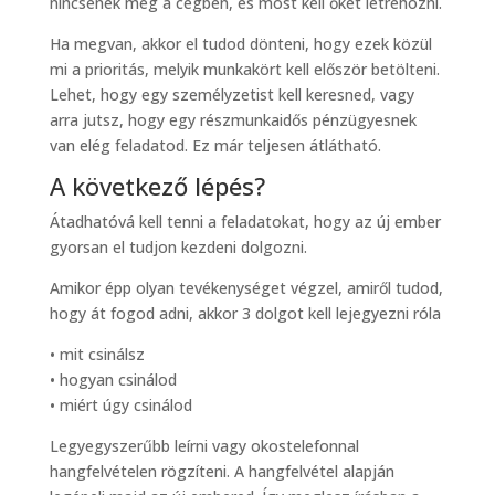
nincsenek meg a cégben, és most kell őket létrehozni.
Ha megvan, akkor el tudod dönteni, hogy ezek közül
mi a prioritás, melyik munkakört kell először betölteni.
Lehet, hogy egy személyzetist kell keresned, vagy
arra jutsz, hogy egy részmunkaidős pénzügyesnek
van elég feladatod. Ez már teljesen átlátható.
A következő lépés?
Átadhatóvá kell tenni a feladatokat, hogy az új ember
gyorsan el tudjon kezdeni dolgozni.
Amikor épp olyan tevékenységet végzel, amiről tudod,
hogy át fogod adni, akkor 3 dolgot kell lejegyezni róla
• mit csinálsz
• hogyan csinálod
• miért úgy csinálod
Legyegyszerűbb leírni vagy okostelefonnal
hangfelvételen rögzíteni. A hangfelvétel alapján