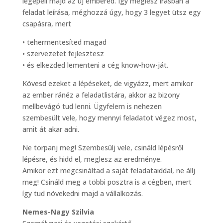
legépeli majd az új embered. Így meglesz írásban a
feladat leírása, méghozzá úgy, hogy 3 legyet ütsz egy
csapásra, mert
• tehermentesíted magad
• szervezetet fejlesztesz
• és elkezded lementeni a cég know-how-ját.
Kövesd ezeket a lépéseket, de vigyázz, mert amikor
az ember ránéz a feladatlistára, akkor az bizony
mellbevágó tud lenni. Ügyfelem is nehezen
szembesült vele, hogy mennyi feladatot végez most,
amit át akar adni.
Ne torpanj meg! Szembesülj vele, csináld lépésről
lépésre, és hidd el, meglesz az eredménye.
Amikor ezt megcsináltad a saját feladataiddal, ne állj
meg! Csináld meg a többi posztra is a cégben, mert
így tud növekedni majd a vállalkozás.
Nemes-Nagy Szilvia