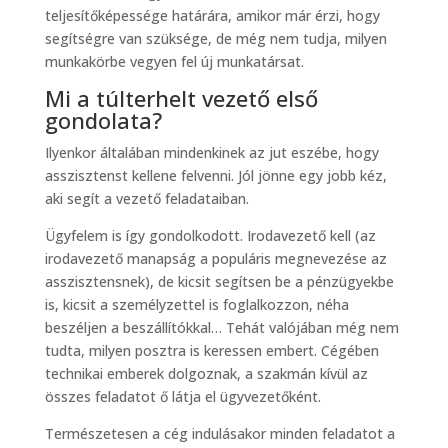
teljesítőképessége határára, amikor már érzi, hogy
segítségre van szüksége, de még nem tudja, milyen
munkakörbe vegyen fel új munkatársat.
Mi a túlterhelt vezető első
gondolata?
Ilyenkor általában mindenkinek az jut eszébe, hogy
asszisztenst kellene felvenni. Jól jönne egy jobb kéz,
aki segít a vezető feladataiban.
Ügyfelem is így gondolkodott. Irodavezető kell (az
irodavezető manapság a populáris megnevezése az
asszisztensnek), de kicsit segítsen be a pénzügyekbe
is, kicsit a személyzettel is foglalkozzon, néha
beszéljen a beszállítókkal… Tehát valójában még nem
tudta, milyen posztra is keressen embert. Cégében
technikai emberek dolgoznak, a szakmán kívül az
összes feladatot ő látja el ügyvezetőként.
Természetesen a cég indulásakor minden feladatot a