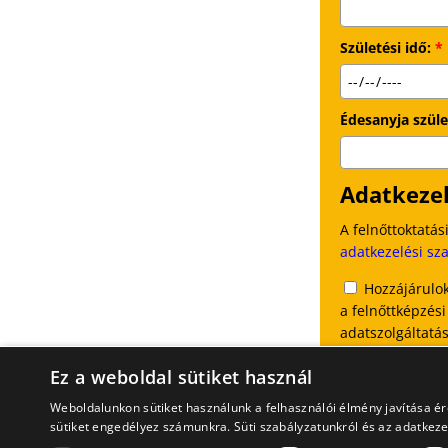
Születési idő:
*
Édesanyja szüle
Adatkezel
A felnőttoktatá
adatkezelési sz
Hozzájárulok
a felnőttképzési
adatszolgáltatá
Ez a weboldal sütiket használ
Elfogadom a 
Weboldalunkon sütiket használunk a felhasználói élmény javítása é
sütiket engedélyez számunkra. Süti szabályzatunkról és az adatkezel