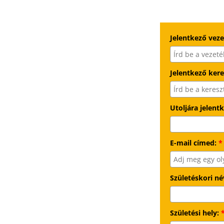
Jelentkező vez
Jelentkező kere
Utoljára jelent
E-mail címed:
*
Születéskori né
Születési hely: