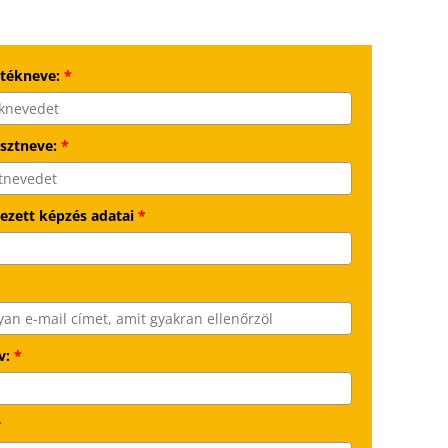
etékneve:
*
sztneve:
*
kezett képzés adatai
*
v:
*
*