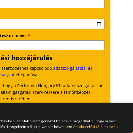
téskori neve:
*
ési hozzájárulás
si szerződéshez kapcsolódó
adatszolgáltatási és
abályzat
elfogadása:
, hogy a Performia Hungary Kft adatot szolgáltasson
 államigazgatási szerv részére a felnőttképzés
si rendszerében.
felnőttképzési szerződést
rdekében. Az alábbi kategóriákat bejelölve megadhatja, hogy milyen
ési irányelveinkről itt olvashat bővebben:
Adatkezelési tájékoztató »