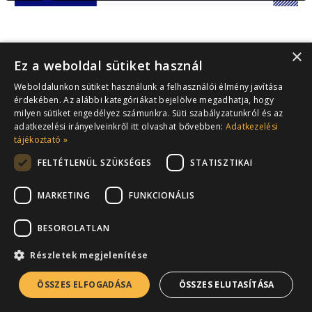
×
Ez a weboldal sütiket használ
Weboldalunkon sütiket használunk a felhasználói élmény javítása
érdekében. Az alábbi kategóriákat bejelölve megadhatja, hogy
milyen sütiket engedélyez számunkra. Süti szabályzatunkról és az
adatkezelési irányelveinkről itt olvashat bővebben:
Adatkezelési
tájékoztató »
FELTÉTLENÜL SZÜKSÉGES
STATISZTIKAI
MARKETING
FUNKCIONÁLIS
BESOROLATLAN
Részletek megjelenítése
ÖSSZES ELFOGADÁSA
ÖSSZES ELUTASÍTÁSA