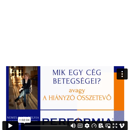
Mik egy szervezet
betegségei és hogyan hozd
helyre
Élő előadás felvétele